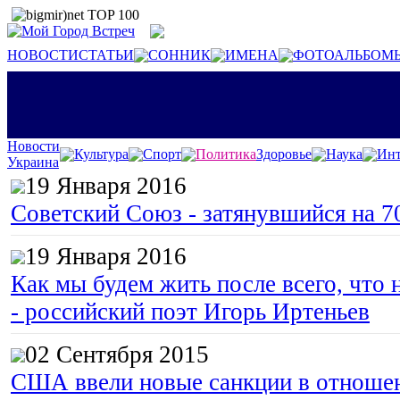
НОВОСТИ
СТАТЬИ
СОННИК
ИМЕНА
ФОТОАЛЬБОМ
Новости
Культура
Спорт
Политика
Здоровье
Наука
Инт
Украина
19 Января 2016
Советский Союз - затянувшийся на 7
19 Января 2016
Как мы будем жить после всего, что 
- российский поэт Игорь Иртеньев
02 Сентября 2015
США ввели новые санкции в отноше