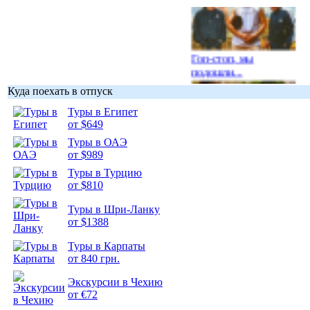
Гоп-стоп, мы
подошли...
Куда поехать в отпуск
Туры в Египет
от $649
Туры в ОАЭ
Подборка
от $989
фотопозитива 1
Туры в Турцию
от $810
Туры в Шри-Ланку
от $1388
Подборка
Туры в Карпаты
фотопозитива 2
от 840 грн.
Экскурсии в Чехию
от €72