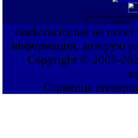
При использовании инфо
ссылка на
ww
randevucity.net не несе
информации, которую ра
Copyright © 2005-202
з
Страница сгенерир