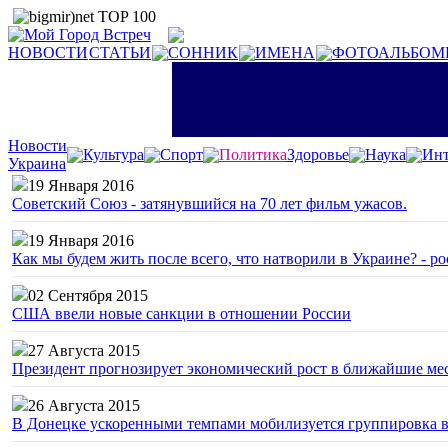
НОВОСТИ
СТАТЬИ
СОННИК
ИМЕНА
ФОТОАЛЬБОМ
Новости
Культура
Спорт
Политика
Здоровье
Наука
Инт
Украина
19 Января 2016
Советский Союз - затянувшийся на 70 лет фильм ужасов.
19 Января 2016
Как мы будем жить после всего, что натворили в Украине? - р
02 Сентября 2015
США ввели новые санкции в отношении России
27 Августа 2015
Президент прогнозирует экономический рост в ближайшие ме
26 Августа 2015
В Донецке ускоренными темпами мобилизуется группировка 