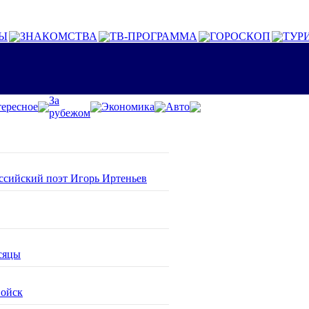
Ы
ЗНАКОМСТВА
ТВ-ПРОГРАММА
ГОРОСКОП
ТУР
За
ересное
Экономика
Авто
рубежом
оссийский поэт Игорь Иртеньев
сяцы
войск