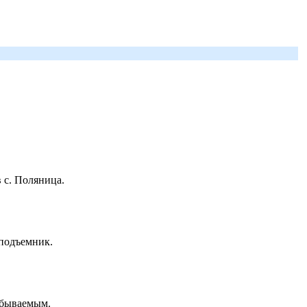
 с. Поляница.
 подъемник.
абываемым.