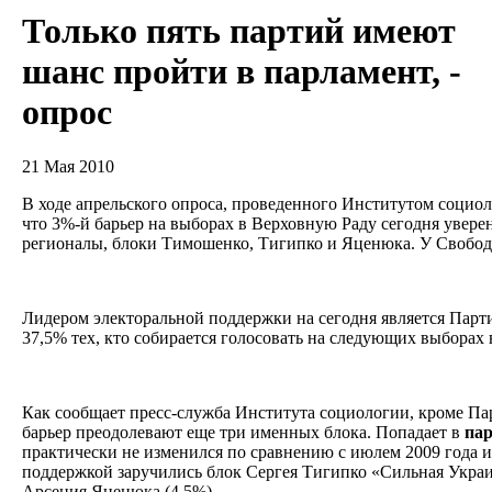
Только пять партий имеют
шанс пройти в парламент, -
опрос
21 Мая 2010
В ходе апрельского опроса, проведенного Институтом соци
что 3%-й барьер на выборах в Верховную Раду сегодня увере
регионалы, блоки Тимошенко, Тигипко и Яценюка. У Свободы
Лидером электоральной поддержки на сегодня является Парт
37,5% тех, кто собирается голосовать на следующих выборах
Как сообщает пресс-служба Института социологии, кроме Па
барьер преодолевают еще три именных блока. Попадает в
па
практически не изменился по сравнению с июлем 2009 года и
поддержкой заручились блок Сергея Тигипко «Сильная Украи
Арсения Яценюка (4,5%).