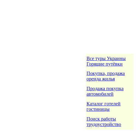
Все туры Украины
Горящие путёвки
Покупка, продажа
оренда жилья
Продажа покупка
автомобилей
Каталог готелей
гостиницы
Поиск работы
трудоустройство