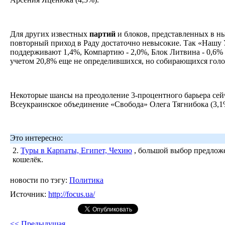
Для других известных
партий
и блоков, представленных в н
повторный приход в Раду достаточно невысокие. Так «Наш
поддерживают 1,4%, Компартию - 2,0%, Блок Литвина - 0,6% .
учетом 20,8% еще не определившихся, но собирающихся голо
Некоторые шансы на преодоление 3-процентного барьера сей
Всеукраинское объединение «Свобода» Олега Тягнибока (3,1
Это интересно:
2.
Туры в Карпаты, Египет, Чехию
, большой выбор предложе
кошелёк.
новости по тэгу:
Политика
Источник:
http://focus.ua/
<< Предыдущая