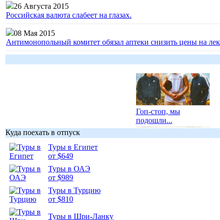
26 Августа 2015
Российская валюта слабеет на глазах.
08 Мая 2015
Антимонопольный комитет обязал аптеки снизить цены на лек
Гоп-стоп, мы
подошли...
Куда поехать в отпуск
Туры в Египет
от $649
Туры в ОАЭ
Подборка
от $989
фотопозитива 1
Туры в Турцию
от $810
Туры в Шри-Ланку