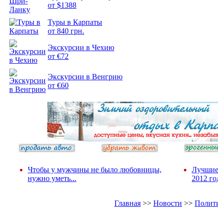
от $1388
Туры в Карпаты
Подборка
от 840 грн.
фотопозитива 2
Экскурсии в Чехию
от €72
Экскурсии в Венгрию
от €60
Чтобы у мужчины не было любовницы,
Лучшие
нужно уметь...
2012 го
Главная
>>
Новости
>>
Полит