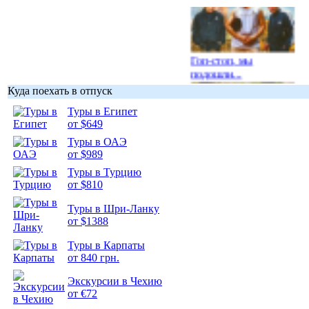
Гоп-стоп, мы
подошли...
Куда поехать в отпуск
Туры в Египет
от $649
Туры в ОАЭ
Подборка
от $989
фотопозитива 1
Туры в Турцию
от $810
Туры в Шри-Ланку
от $1388
Туры в Карпаты
Подборка
от 840 грн.
фотопозитива 2
Экскурсии в Чехию
от €72