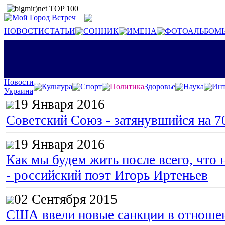
НОВОСТИ
СТАТЬИ
СОННИК
ИМЕНА
ФОТОАЛЬБОМ
Новости
Культура
Спорт
Политика
Здоровье
Наука
Инт
Украина
19 Января 2016
Советский Союз - затянувшийся на 7
19 Января 2016
Как мы будем жить после всего, что 
- российский поэт Игорь Иртеньев
02 Сентября 2015
США ввели новые санкции в отноше