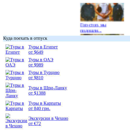
Гоп-стоп, мы
подошли...
Куда поехать в отпуск
Туры в Египет
от $649
Туры в ОАЭ
Подборка
от $989
фотопозитива 1
Туры в Турцию
от $810
Туры в Шри-Ланку
от $1388
Подборка
Туры в Карпаты
фотопозитива 2
от 840 грн.
Экскурсии в Чехию
от €72