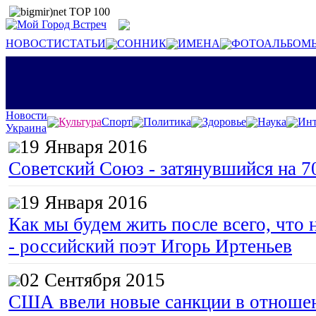
НОВОСТИ
СТАТЬИ
СОННИК
ИМЕНА
ФОТОАЛЬБОМ
Новости
Культура
Спорт
Политика
Здоровье
Наука
Инт
Украина
19 Января 2016
Советский Союз - затянувшийся на 7
19 Января 2016
Как мы будем жить после всего, что 
- российский поэт Игорь Иртеньев
02 Сентября 2015
США ввели новые санкции в отноше