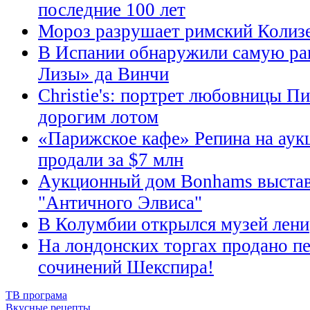
последние 100 лет
Мороз разрушает римский Колиз
В Испании обнаружили самую р
Лизы» да Винчи
Christie's: портрет любовницы П
дорогим лотом
«Парижское кафе» Репина на аукци
продали за $7 млн
Аукционный дом Bonhams выстав
"Античного Элвиса"
В Колумбии открылся музей лени
На лондонских торгах продано пе
сочинений Шекспира!
ТВ програма
Вкусные рецепты