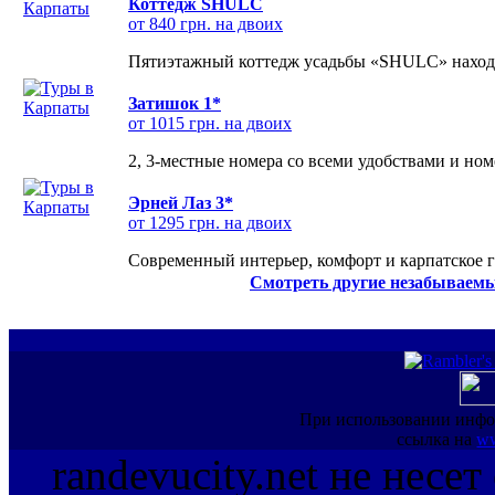
Коттедж SHULC
от 840 грн. на двоих
Пятиэтажный коттедж усадьбы «SHULC» находит
Затишок 1*
от 1015 грн. на двоих
2, 3-местные номера со всеми удобствами и но
Эрней Лаз 3*
от 1295 грн. на двоих
Современный интерьер, комфорт и карпатское г
Смотреть другие незабываемы
При использовании инфо
ссылка на
ww
randevucity.net не несе