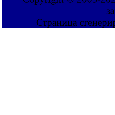
з
Страница сгенерир