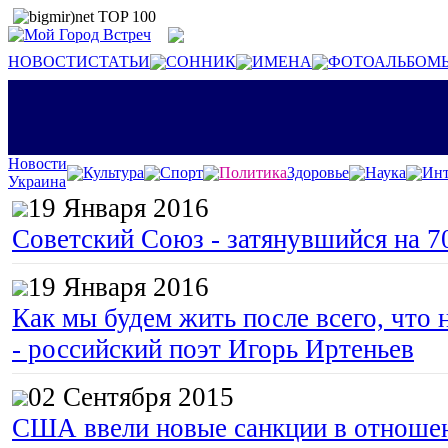
НОВОСТИ
СТАТЬИ
СОННИК
ИМЕНА
ФОТОАЛЬБОМ
Новости
Культура
Спорт
Политика
Здоровье
Наука
Инт
Украина
19 Января 2016
Советский Союз - затянувшийся на 7
19 Января 2016
Как мы будем жить после всего, что 
- российский поэт Игорь Иртеньев
02 Сентября 2015
США ввели новые санкции в отноше