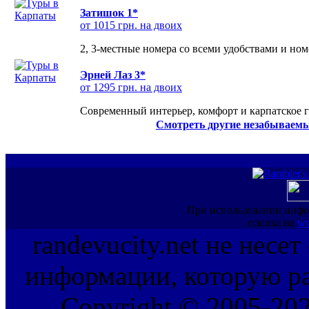
Затишок 1*
от 1015 грн. на двоих
2, 3-местные номера со всеми удобствами и но
Эрней Лаз 3*
от 1295 грн. на двоих
Современный интерьер, комфорт и карпатское г
Смотреть другие незабываемы
При использовании инфо
ссылка на
ww
randevucity.net не несе
информации, которую ра
Copyright © 2005-202