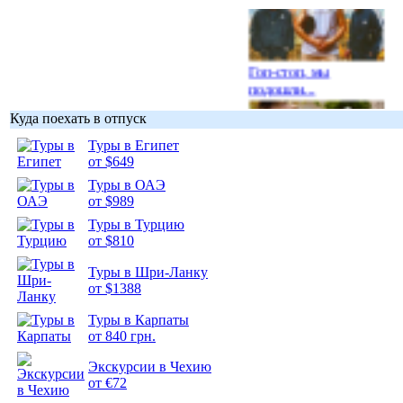
Гоп-стоп, мы
подошли...
Куда поехать в отпуск
Туры в Египет
от $649
Туры в ОАЭ
Подборка
от $989
фотопозитива 1
Туры в Турцию
от $810
Туры в Шри-Ланку
от $1388
Подборка
Туры в Карпаты
фотопозитива 2
от 840 грн.
Экскурсии в Чехию
от €72