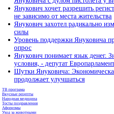
Януковича с дулом пистолета у в
Янукович хочет разрешить регис
не зависимо от места жительства
Янукович захотел радикально и
силы
Уровень поддержки Януковича пр
опрос
Янукович понимает язык денег. Зн
условия, - депутат Европарламен
Шутки Януковича: Экономическа
продолжает улучшаться
ТВ програма
Вкусные рецепты
Народная медицина
Тосты поздравления
Афоризмы
Уход за животными