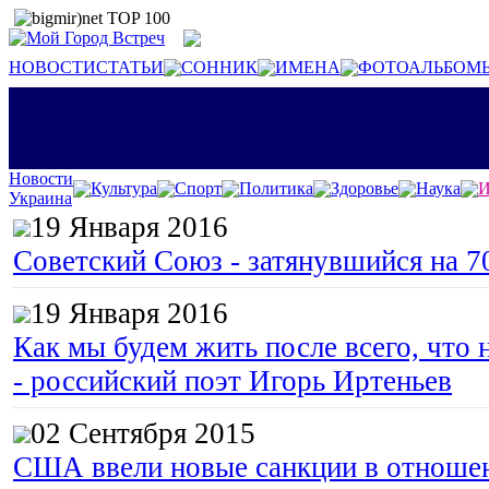
НОВОСТИ
СТАТЬИ
СОННИК
ИМЕНА
ФОТОАЛЬБОМ
Новости
Культура
Спорт
Политика
Здоровье
Наука
И
Украина
19 Января 2016
Советский Союз - затянувшийся на 7
19 Января 2016
Как мы будем жить после всего, что 
- российский поэт Игорь Иртеньев
02 Сентября 2015
США ввели новые санкции в отноше