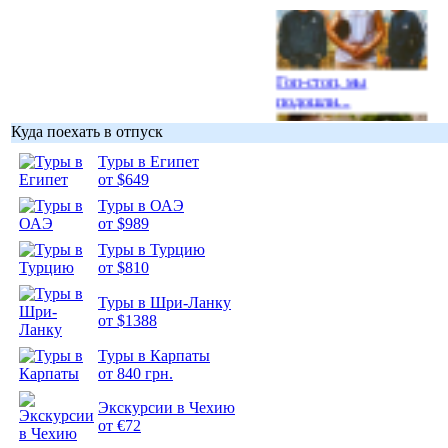
Гоп-стоп, мы
подошли...
Куда поехать в отпуск
Туры в Египет
от $649
Туры в ОАЭ
Подборка
от $989
фотопозитива 1
Туры в Турцию
от $810
Туры в Шри-Ланку
от $1388
Подборка
Туры в Карпаты
фотопозитива 2
от 840 грн.
Экскурсии в Чехию
от €72