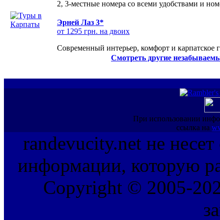
2, 3-местные номера со всеми удобствами и но
Эрней Лаз 3*
от 1295 грн. на двоих
Современный интерьер, комфорт и карпатское г
Смотреть другие незабываемы
При использовании инфо
ссылка на
ww
randevucity.net не несе
информации, которую ра
Copyright © 2005-202
з