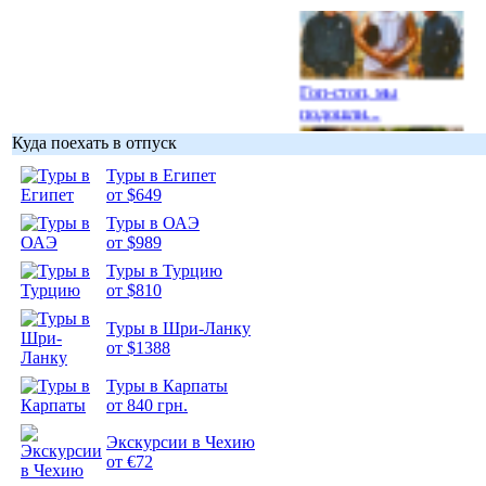
Гоп-стоп, мы
подошли...
Куда поехать в отпуск
Туры в Египет
от $649
Туры в ОАЭ
Подборка
от $989
фотопозитива 1
Туры в Турцию
от $810
Туры в Шри-Ланку
от $1388
Подборка
Туры в Карпаты
фотопозитива 2
от 840 грн.
Экскурсии в Чехию
от €72