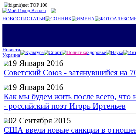
НОВОСТИ
СТАТЬИ
СОННИК
ИМЕНА
ФОТОАЛЬБОМ
Новости
Культура
Спорт
Политика
Здоровье
Наука
Инт
Украина
19 Января 2016
Советский Союз - затянувшийся на 7
19 Января 2016
Как мы будем жить после всего, что 
- российский поэт Игорь Иртеньев
02 Сентября 2015
США ввели новые санкции в отноше