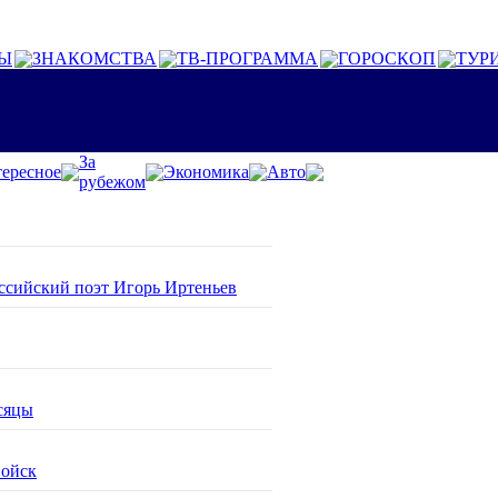
Ы
ЗНАКОМСТВА
ТВ-ПРОГРАММА
ГОРОСКОП
ТУР
За
ересное
Экономика
Авто
рубежом
оссийский поэт Игорь Иртеньев
сяцы
войск