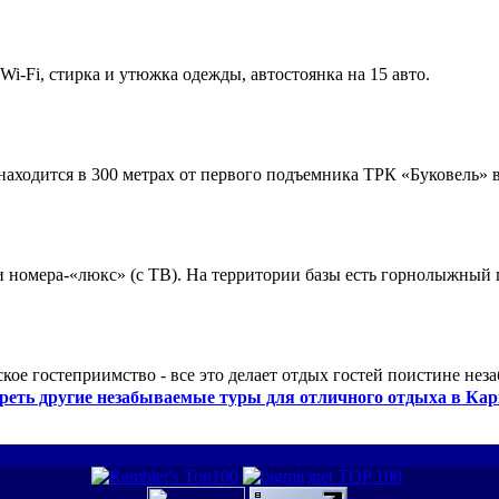
 Wi-Fi, стирка и утюжка одежды, автостоянка на 15 авто.
ходится в 300 метрах от первого подъемника ТРК «Буковель» в
 и номера-«люкс» (с ТВ). На территории базы есть горнолыжный
кое гостеприимство - все это делает отдых гостей поистине нез
реть другие незабываемые туры для отличного отдыха в Кар