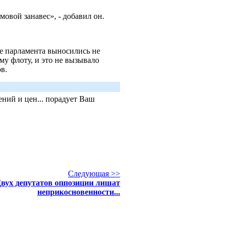
ымовой занавес», - добавил он.
е парламента выносились не
у флоту, и это не вызывало
ов.
ний и цен... порадует Ваш
Следующая >>
вух депутатов оппозиции лишат
неприкосновенности...