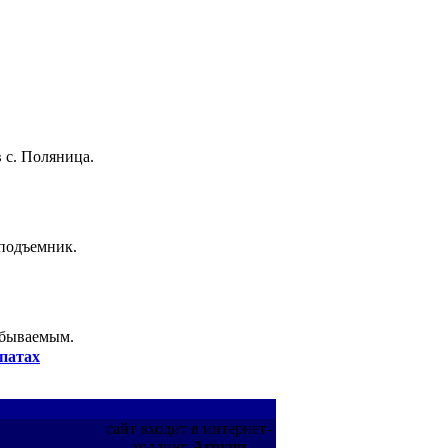
 с. Поляница.
 подъемник.
абываемым.
патах
сайт входит в интернет-
холдинг
Агрупп