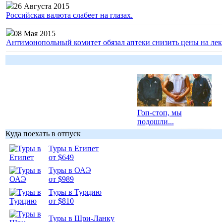
26 Августа 2015
Российская валюта слабеет на глазах.
08 Мая 2015
Антимонопольный комитет обязал аптеки снизить цены на лек
Гоп-стоп, мы
подошли...
Куда поехать в отпуск
Туры в Египет
от $649
Туры в ОАЭ
Подборка
от $989
фотопозитива 1
Туры в Турцию
от $810
Туры в Шри-Ланку