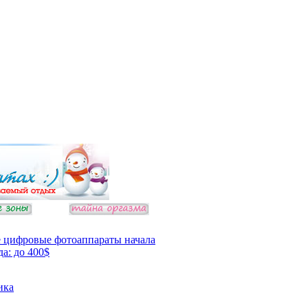
 цифровые фотоаппараты начала
да: до 400$
ика