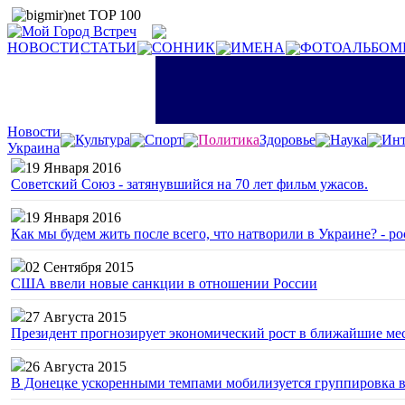
НОВОСТИ
СТАТЬИ
СОННИК
ИМЕНА
ФОТОАЛЬБОМ
Новости
Культура
Спорт
Политика
Здоровье
Наука
Инт
Украина
19 Января 2016
Советский Союз - затянувшийся на 70 лет фильм ужасов.
19 Января 2016
Как мы будем жить после всего, что натворили в Украине? - р
02 Сентября 2015
США ввели новые санкции в отношении России
27 Августа 2015
Президент прогнозирует экономический рост в ближайшие ме
26 Августа 2015
В Донецке ускоренными темпами мобилизуется группировка 