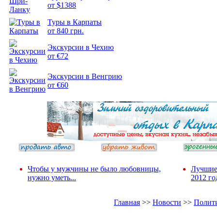
от $1388
Туры в Карпаты
Подборка
от 840 грн.
фотопозитива 2
Экскурсии в Чехию
от €72
Экскурсии в Венгрию
от €60
Чтобы у мужчины не было любовницы,
Лучшие
нужно уметь...
2012 го
Главная
>>
Новости
>>
Полит