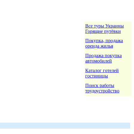
Все туры Украины
Горящие путёвки
Покупка, продажа
оренда жилья
Продажа покупка
автомобилей
Каталог готелей
гостиницы
Поиск работы
трудоустройство