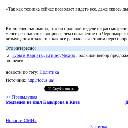
«Так как техника сейчас позволяет видеть все, даже сквозь д
Кириленко напомнил, что на прошлой неделе на рассмотрени
менее резонансные вопросы, чем соглашение по Черноморском
возмущения в зале, так как все решалось за столом переговор
Это интересно:
2.
Туры в Карпаты, Египет, Чехию
, большой выбор предложе
кошелёк.
новости по тэгу:
Политика
Источник:
http://focus.ua/
<< Предыдущая
Медведев не взял Кадырова в Киев
Д
Новости СМИ2
Загрузка...