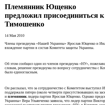
Племянник Ющенко
предложил присоединиться к
Тимошенко
14 Мая 2010
Члены президиума «Нашей Украины» Ярослав Ющенко и Ив
вхождение партии в состав Комитета защиты Украины.
Об этом сообщил один из членов президиума «НУ», пожелавш
словам, решение президиума по вопросу сотрудничества с К
было единогласным.
Он рассказал, что за сотрудничество с Комитетом выступил 
поддержали пятеро (около четверти присутствовавших на зас
и
племянник
лидера партии Ярослав Ющенко. Однако предс
Украины» Вера Ульянченко заявила, что лидер партии Викто
заседании) выступает против вхождения «НУ» в Комитет, 