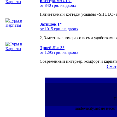
Коттедж SHULC
от 840 грн. на двоих
Пятиэтажный коттедж усадьбы «SHULC» на
Затишок 1*
от 1015 грн. на двоих
2, 3-местные номера со всеми удобствами
Эрней Лаз 3*
от 1295 грн. на двоих
Современный интерьер, комфорт и карпатс
Смот
П
randevucity.net не нес