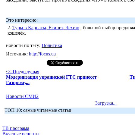
Это интересно:
2.
Туры в Карпаты, Египет, Чехию
, большой выбор предложе
кошелёк.
новости по тэгу:
Политика
Источник:
http://focus.ua
<< Предыдущая
Модернизация украинской ГТС принесет
Ти
Газпрому...
Новости СМИ2
Загрузка...
ТОП 10: самые читаемые статьи
ТВ програма
Вкусные рецепты