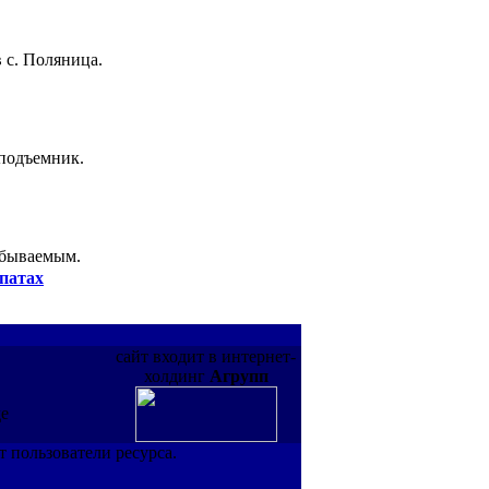
 с. Поляница.
 подъемник.
абываемым.
патах
сайт входит в интернет-
холдинг
Агрупп
де
т пользователи ресурса.