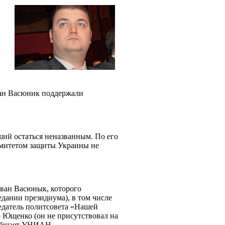
ан Васюник поддержали
ий остаться неназванным. По его
омитетом защиты Украины не
Иван Васюнык, которого
едании президиума), в том числе
едатель политсовета «Нашей
р Ющенко (он не присутствовал на
сообщает УНИАН.