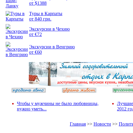
от $1388
Туры в Карпаты
Подборка
от 840 грн.
фотопозитива 2
Экскурсии в Чехию
от €72
Экскурсии в Венгрию
от €60
Чтобы у мужчины не было любовницы,
Лучшие
нужно уметь...
2012 го
Главная
>>
Новости
>>
Полит