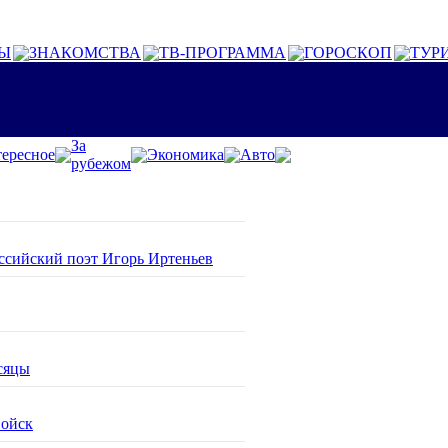
Ы
ЗНАКОМСТВА
ТВ-ПРОГРАММА
ГОРОСКОП
ТУР
За
ересное
Экономика
Авто
рубежом
оссийский поэт Игорь Иртеньев
сяцы
войск