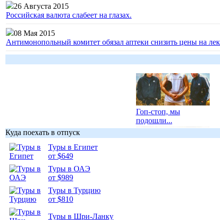
26 Августа 2015
Российская валюта слабеет на глазах.
08 Мая 2015
Антимонопольный комитет обязал аптеки снизить цены на лек
Гоп-стоп, мы
подошли...
Куда поехать в отпуск
Туры в Египет
от $649
Туры в ОАЭ
Подборка
от $989
фотопозитива 1
Туры в Турцию
от $810
Туры в Шри-Ланку