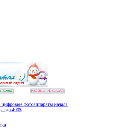
 цифровые фотоаппараты начала
да: до 400$
ика