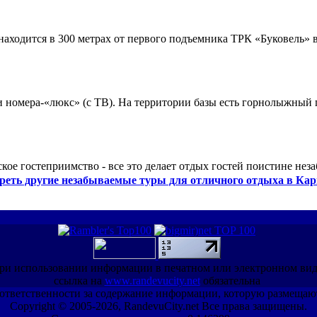
ходится в 300 метрах от первого подъемника ТРК «Буковель» в
 и номера-«люкс» (с ТВ). На территории базы есть горнолыжный
кое гостеприимство - все это делает отдых гостей поистине нез
реть другие незабываемые туры для отличного отдыха в Кар
ри использовании информации в печатном или электронном ви
ссылка на
www.randevucity.net
обязательна
ет ответственности за содержание информации, которую размещаю
Copyright © 2005-2026, RandevuCity.net Все права защищены.