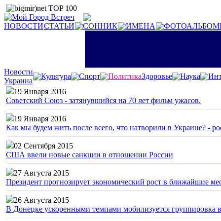
НОВОСТИ
СТАТЬИ
СОННИК
ИМЕНА
ФОТОАЛЬБОМ
Новости
Культура
Спорт
Политика
Здоровье
Наука
Инт
Украина
19 Января 2016
Советский Союз - затянувшийся на 70 лет фильм ужасов.
19 Января 2016
Как мы будем жить после всего, что натворили в Украине? - р
02 Сентября 2015
США ввели новые санкции в отношении России
27 Августа 2015
Президент прогнозирует экономический рост в ближайшие ме
26 Августа 2015
В Донецке ускоренными темпами мобилизуется группировка 