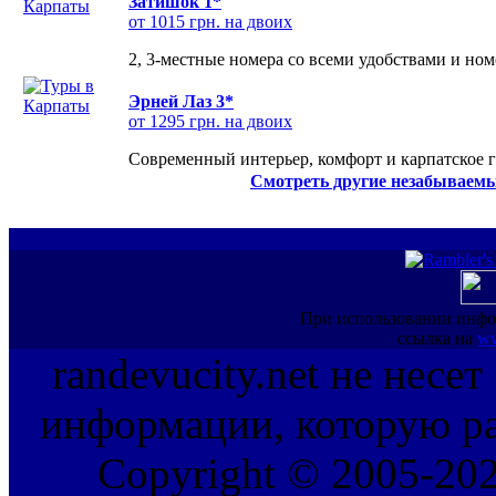
Затишок 1*
от 1015 грн. на двоих
2, 3-местные номера со всеми удобствами и но
Эрней Лаз 3*
от 1295 грн. на двоих
Современный интерьер, комфорт и карпатское г
Смотреть другие незабываемы
При использовании инфо
ссылка на
ww
randevucity.net не несе
информации, которую ра
Copyright © 2005-202