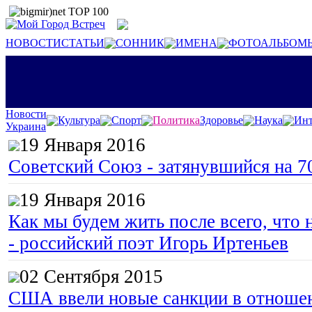
НОВОСТИ
СТАТЬИ
СОННИК
ИМЕНА
ФОТОАЛЬБОМ
Новости
Культура
Спорт
Политика
Здоровье
Наука
Инт
Украина
19 Января 2016
Советский Союз - затянувшийся на 7
19 Января 2016
Как мы будем жить после всего, что 
- российский поэт Игорь Иртеньев
02 Сентября 2015
США ввели новые санкции в отноше