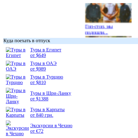
Гоп-стоп, мы
подошли...
Куда поехать в отпуск
Туры в Египет
от $649
Туры в ОАЭ
Подборка
от $989
фотопозитива 1
Туры в Турцию
от $810
Туры в Шри-Ланку
от $1388
Подборка
Туры в Карпаты
фотопозитива 2
от 840 грн.
Экскурсии в Чехию
от €72