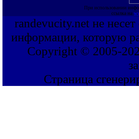
При использовании инфо
ссылка на
ww
randevucity.net не несе
информации, которую ра
Copyright © 2005-202
з
Страница сгенерир