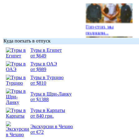
Гоп-стоп, мы
подошли...
Куда поехать в отпуск
Туры в Египет
от $649
Туры в ОАЭ
Подборка
от $989
фотопозитива 1
Туры в Турцию
от $810
Туры в Шри-Ланку
от $1388
Подборка
Туры в Карпаты
фотопозитива 2
от 840 грн.
Экскурсии в Чехию
от €72