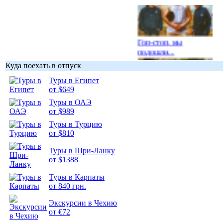
Гоп-стоп, мы
подошли...
Куда поехать в отпуск
Туры в Египет
от $649
Туры в ОАЭ
Подборка
от $989
фотопозитива 1
Туры в Турцию
от $810
Туры в Шри-Ланку
от $1388
Подборка
Туры в Карпаты
фотопозитива 2
от 840 грн.
Экскурсии в Чехию
от €72