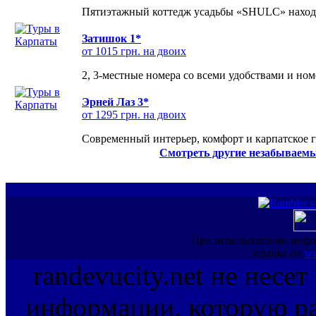
Пятиэтажный коттедж усадьбы «SHULC» находит
Затишок 1*
от 1015 грн. на двоих
2, 3-местные номера со всеми удобствами и но
Эрней Лаз 3*
от 1295 грн. на двоих
Современный интерьер, комфорт и карпатское г
Смотреть другие незабываемы
При использовании инфо
ссылка на
ww
randevucity.net не несе
информации, которую ра