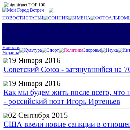
НОВОСТИ
СТАТЬИ
СОННИК
ИМЕНА
ФОТОАЛЬБОМ
Новости
Культура
Спорт
Политика
Здоровье
Наука
Инт
Украина
19 Января 2016
Советский Союз - затянувшийся на 7
19 Января 2016
Как мы будем жить после всего, что 
- российский поэт Игорь Иртеньев
02 Сентября 2015
США ввели новые санкции в отноше