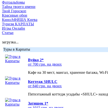
Фотоальбомы
Тайна твоего имени
Твой Гороскоп
Красивые обои
КиноАФИША Киева
Туризм КАРПАТЫ
Игры Онлайн
Статьи
загрузка...
Туры в Карпаты
Вуйко 2*
от 700 грн. на двоих
Кафе на 30 мест, мангал, хранение багажа, Wi-F
Коттедж SHULC
от 840 грн. на двоих
Пятиэтажный коттедж усадьбы «SHULC» находит
Затишок 1*
от 1015 грн. на двоих