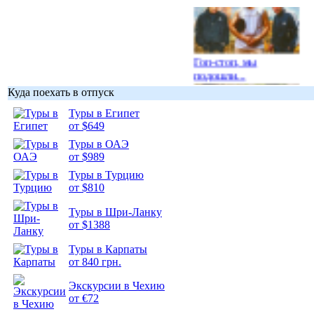
Гоп-стоп, мы
подошли...
Куда поехать в отпуск
Туры в Египет
от $649
Туры в ОАЭ
Подборка
от $989
фотопозитива 1
Туры в Турцию
от $810
Туры в Шри-Ланку
от $1388
Туры в Карпаты
Подборка
от 840 грн.
фотопозитива 2
Экскурсии в Чехию
от €72