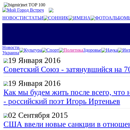
НОВОСТИ
СТАТЬИ
СОННИК
ИМЕНА
ФОТОАЛЬБОМ
Новости
Культура
Спорт
Политика
Здоровье
Наука
Инт
Украина
19 Января 2016
Советский Союз - затянувшийся на 7
19 Января 2016
Как мы будем жить после всего, что 
- российский поэт Игорь Иртеньев
02 Сентября 2015
США ввели новые санкции в отноше