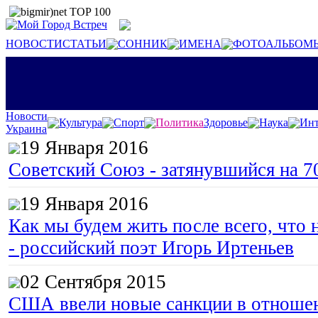
НОВОСТИ
СТАТЬИ
СОННИК
ИМЕНА
ФОТОАЛЬБОМ
Новости
Культура
Спорт
Политика
Здоровье
Наука
Инт
Украина
19 Января 2016
Советский Союз - затянувшийся на 7
19 Января 2016
Как мы будем жить после всего, что 
- российский поэт Игорь Иртеньев
02 Сентября 2015
США ввели новые санкции в отноше