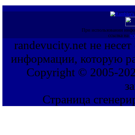
При использовании инфо
ссылка на
ww
randevucity.net не несе
информации, которую ра
Copyright © 2005-202
з
Страница сгенерир