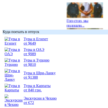
Гоп-стоп, мы
подошли...
Куда поехать в отпуск
Туры в Египет
от $649
Туры в ОАЭ
Подборка
от $989
фотопозитива 1
Туры в Турцию
от $810
Туры в Шри-Ланку
от $1388
Подборка
Туры в Карпаты
фотопозитива 2
от 840 грн.
Экскурсии в Чехию
от €72