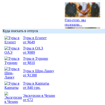
Гоп-стоп, мы
подошли...
Куда поехать в отпуск
Туры в Египет
от $649
Туры в ОАЭ
Подборка
от $989
фотопозитива 1
Туры в Турцию
от $810
Туры в Шри-Ланку
от $1388
Подборка
Туры в Карпаты
фотопозитива 2
от 840 грн.
Экскурсии в Чехию
от €72