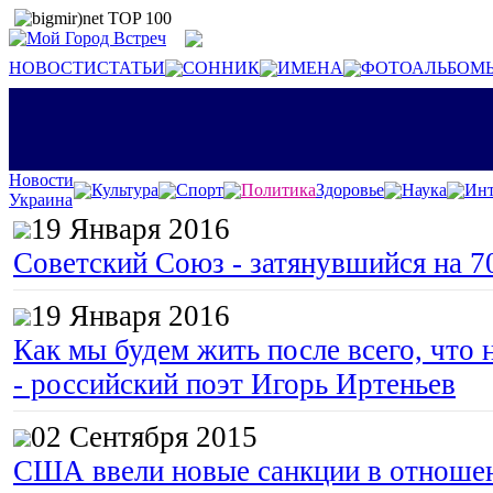
НОВОСТИ
СТАТЬИ
СОННИК
ИМЕНА
ФОТОАЛЬБОМ
Новости
Культура
Спорт
Политика
Здоровье
Наука
Инт
Украина
19 Января 2016
Советский Союз - затянувшийся на 7
19 Января 2016
Как мы будем жить после всего, что 
- российский поэт Игорь Иртеньев
02 Сентября 2015
США ввели новые санкции в отноше