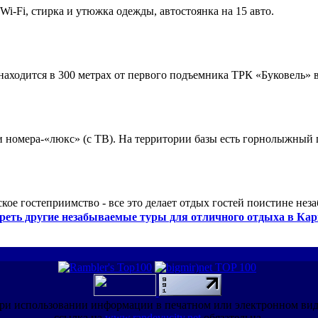
 Wi-Fi, стирка и утюжка одежды, автостоянка на 15 авто.
ходится в 300 метрах от первого подъемника ТРК «Буковель» в
 и номера-«люкс» (с ТВ). На территории базы есть горнолыжный
кое гостеприимство - все это делает отдых гостей поистине нез
реть другие незабываемые туры для отличного отдыха в Кар
ри использовании информации в печатном или электронном ви
ссылка на
www.randevucity.net
обязательна