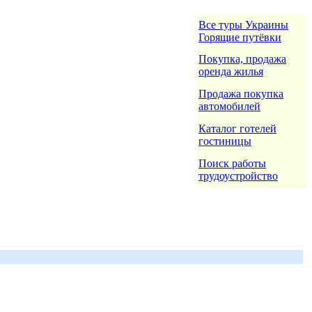
Все туры Украины
Горящие путёвки
Покупка, продажа
оренда жилья
Продажа покупка
автомобилей
Каталог готелей
гостиницы
Поиск работы
трудоустройство