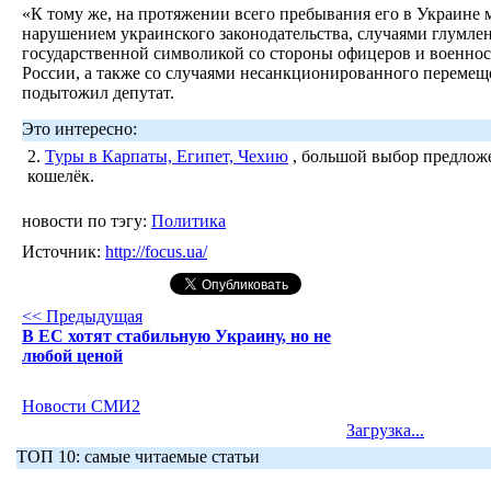
«К тому же, на протяжении всего пребывания его в Украине 
нарушением украинского законодательства, случаями глумле
государственной символикой со стороны офицеров и военно
России, а также со случаями несанкционированного перемещ
подытожил депутат.
Это интересно:
2.
Туры в Карпаты, Египет, Чехию
, большой выбор предложе
кошелёк.
новости по тэгу:
Политика
Источник:
http://focus.ua/
<< Предыдущая
В ЕС хотят стабильную Украину, но не
любой ценой
Новости СМИ2
Загрузка...
ТОП 10: самые читаемые статьи