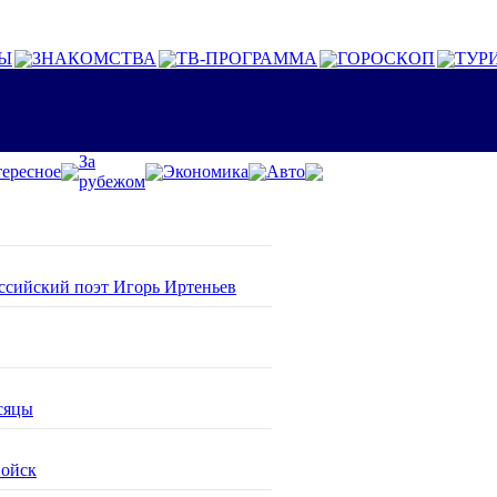
Ы
ЗНАКОМСТВА
ТВ-ПРОГРАММА
ГОРОСКОП
ТУР
За
ересное
Экономика
Авто
рубежом
оссийский поэт Игорь Иртеньев
сяцы
войск