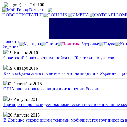
НОВОСТИ
СТАТЬИ
СОННИК
ИМЕНА
ФОТОАЛЬБОМ
Новости
Культура
Спорт
Политика
Здоровье
Наука
Инт
Украина
19 Января 2016
Советский Союз - затянувшийся на 70 лет фильм ужасов.
19 Января 2016
Как мы будем жить после всего, что натворили в Украине? - р
02 Сентября 2015
США ввели новые санкции в отношении России
27 Августа 2015
Президент прогнозирует экономический рост в ближайшие ме
26 Августа 2015
В Донецке ускоренными темпами мобилизуется группировка 