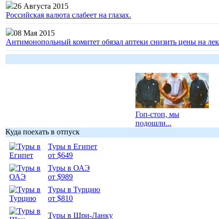
26 Августа 2015
Российская валюта слабеет на глазах.
08 Мая 2015
Антимонопольный комитет обязал аптеки снизить цены на лек
Гоп-стоп, мы
подошли...
Куда поехать в отпуск
Туры в Египет
от $649
Туры в ОАЭ
от $989
Подборка
фотопозитива 1
Туры в Турцию
от $810
Туры в Шри-Ланку