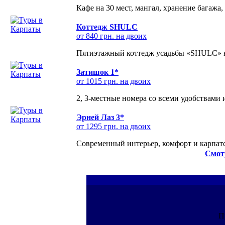
Кафе на 30 мест, мангал, хранение багажа,
Коттедж SHULC
от 840 грн. на двоих
Пятиэтажный коттедж усадьбы «SHULC» на
Затишок 1*
от 1015 грн. на двоих
2, 3-местные номера со всеми удобствами
Эрней Лаз 3*
от 1295 грн. на двоих
Современный интерьер, комфорт и карпатс
Смот
П