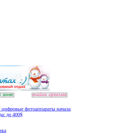
 цифровые фотоаппараты начала
да: до 400$
ика