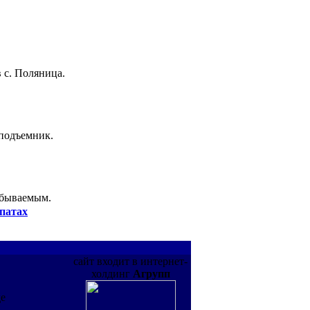
 с. Поляница.
 подъемник.
абываемым.
патах
сайт входит в интернет-
холдинг
Агрупп
де