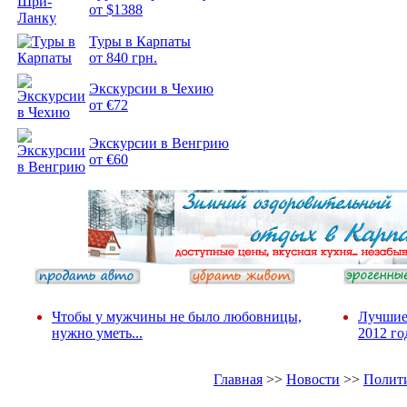
от $1388
Туры в Карпаты
Подборка
от 840 грн.
фотопозитива 2
Экскурсии в Чехию
от €72
Экскурсии в Венгрию
от €60
Чтобы у мужчины не было любовницы,
Лучшие
нужно уметь...
2012 го
Главная
>>
Новости
>>
Полит