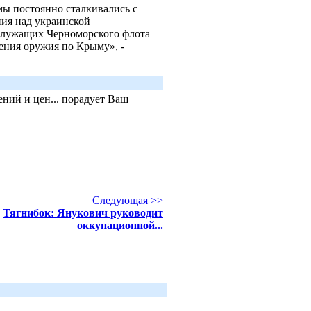
мы постоянно сталкивались с
ния над украинской
служащих Черноморского флота
ения оружия по Крыму», -
ний и цен... порадует Ваш
Следующая >>
Тягнибок: Янукович руководит
оккупационной...