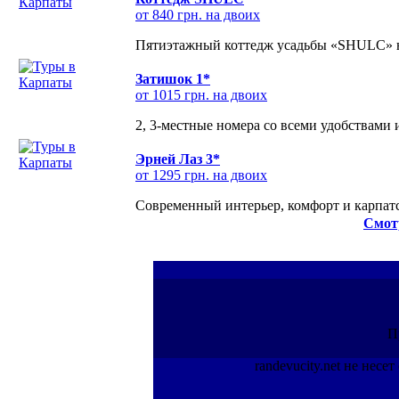
от 840 грн. на двоих
Пятиэтажный коттедж усадьбы «SHULC» на
Затишок 1*
от 1015 грн. на двоих
2, 3-местные номера со всеми удобствами
Эрней Лаз 3*
от 1295 грн. на двоих
Современный интерьер, комфорт и карпатс
Смот
П
randevucity.net не нес