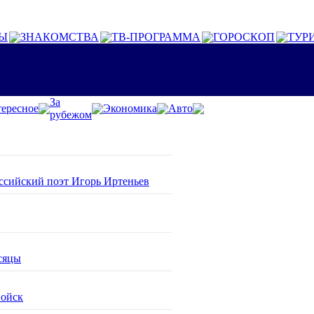
Ы
ЗНАКОМСТВА
ТВ-ПРОГРАММА
ГОРОСКОП
ТУР
За
ересное
Экономика
Авто
рубежом
оссийский поэт Игорь Иртеньев
сяцы
войск