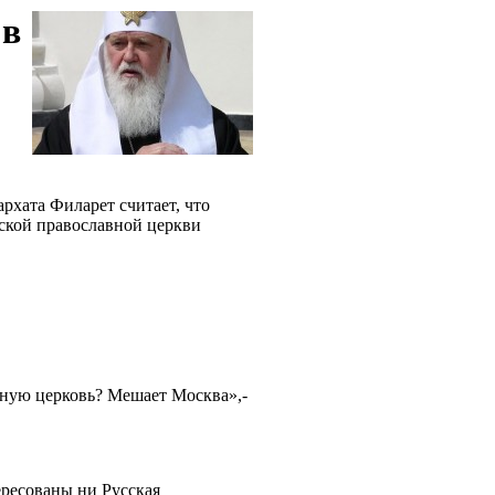
 в
рхата Филарет считает, что
ской православной церкви
вную церковь? Мешает Москва»,-
ресованы ни Русская