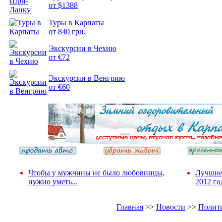
от $1388
Туры в Карпаты
Подборка
от 840 грн.
фотопозитива 2
Экскурсии в Чехию
от €72
Экскурсии в Венгрию
от €60
Чтобы у мужчины не было любовницы,
Лучшие
нужно уметь...
2012 го
Главная
>>
Новости
>>
Полит