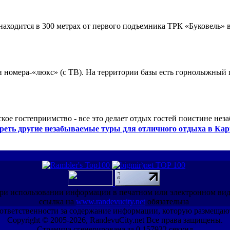
ходится в 300 метрах от первого подъемника ТРК «Буковель» в
 и номера-«люкс» (с ТВ). На территории базы есть горнолыжный
кое гостеприимство - все это делает отдых гостей поистине нез
реть другие незабываемые туры для отличного отдыха в Кар
ри использовании информации в печатном или электронном ви
ссылка на
www.randevucity.net
обязательна
ет ответственности за содержание информации, которую размещаю
Copyright © 2005-2026, RandevuCity.net Все права защищены.
Страница сгенерирована за 0.157932 секунд