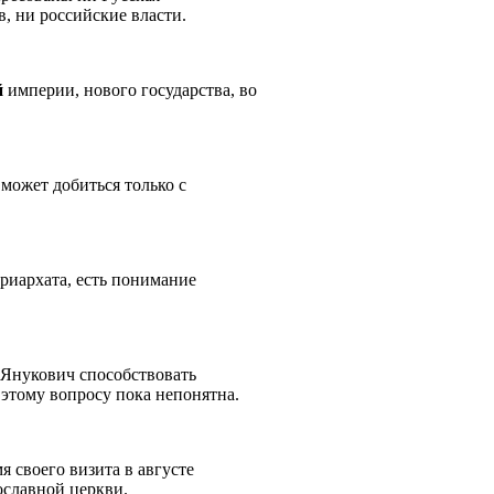
в, ни российские власти.
й
империи, нового государства, во
может добиться только с
триархата, есть понимание
 Янукович способствовать
 этому вопросу пока непонятна.
 своего визита в августе
ославной церкви.