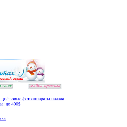
 цифровые фотоаппараты начала
да: до 400$
ика