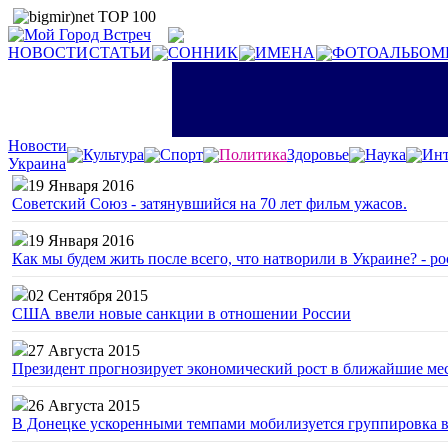
НОВОСТИ
СТАТЬИ
СОННИК
ИМЕНА
ФОТОАЛЬБОМ
Новости
Культура
Спорт
Политика
Здоровье
Наука
Инт
Украина
19 Января 2016
Советский Союз - затянувшийся на 70 лет фильм ужасов.
19 Января 2016
Как мы будем жить после всего, что натворили в Украине? - р
02 Сентября 2015
США ввели новые санкции в отношении России
27 Августа 2015
Президент прогнозирует экономический рост в ближайшие ме
26 Августа 2015
В Донецке ускоренными темпами мобилизуется группировка 