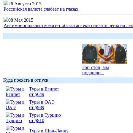
26 Августа 2015
Российская валюта слабеет на глазах.
08 Мая 2015
Антимонопольный комитет обязал аптеки снизить цены на лек
Гоп-стоп, мы
подошли...
Куда поехать в отпуск
Туры в Египет
от $649
Туры в ОАЭ
Подборка
от $989
фотопозитива 1
Туры в Турцию
от $810
Туры в Шри-Ланку