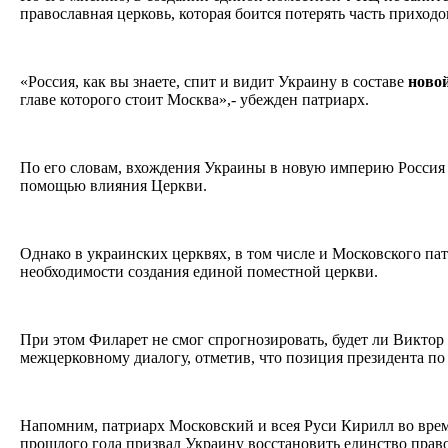
православная церковь, которая боится потерять часть приходо
«Россия, как вы знаете, спит и видит Украину в составе
ново
главе которого стоит Москва»,- убежден патриарх.
По его словам, вхождения Украины в новую империю Россия 
помощью влияния Церкви.
Однако в украинских церквях, в том числе и Московского па
необходимости создания единой поместной церкви.
При этом Филарет не смог спрогнозировать, будет ли Виктор
межцерковному диалогу, отметив, что позиция президента по
Напомним, патриарх Московский и всея Руси Кирилл во время
прошлого года призвал Украину восстановить единство прав