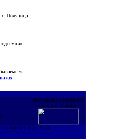
 с. Поляница.
 подъемник.
абываемым.
патах
сайт входит в интернет-
холдинг
Агрупп
де
т пользователи ресурса.