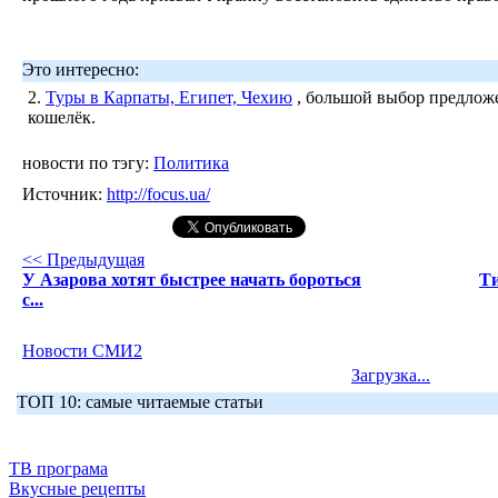
Это интересно:
2.
Туры в Карпаты, Египет, Чехию
, большой выбор предложе
кошелёк.
новости по тэгу:
Политика
Источник:
http://focus.ua/
<< Предыдущая
У Азарова хотят быстрее начать бороться
Ти
с...
Новости СМИ2
Загрузка...
ТОП 10: самые читаемые статьи
ТВ програма
Вкусные рецепты