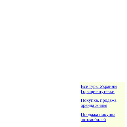
Все туры Украины
Горящие путёвки
Покупка, продажа
оренда жилья
Продажа покупка
автомобилей