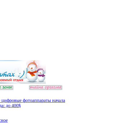
 цифровые фотоаппараты начала
да: до 400$
сное