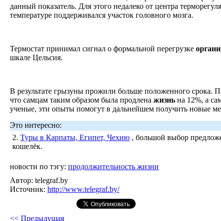
данный показатель. Для этого недалеко от центра терморегу
температуре поддерживался участок головного мозга.
Термостат принимал сигнал о формальной перегрузке
органи
шкале Цельсия.
В результате грызуны прожили больше положенного срока. П
что самцам таким образом была продлена
жизнь
на 12%, а са
ученые, эти опыты помогут в дальнейшем получить новые ме
Это интересно:
2.
Туры в Карпаты, Египет, Чехию
, большой выбор предложе
кошелёк.
новости по тэгу:
продолжительность жизни
Автор:
telegraf.by
Источник:
http://www.telegraf.by/
<< Предыдущая