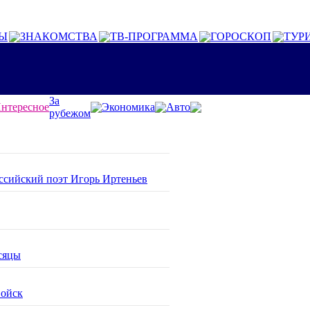
Ы
ЗНАКОМСТВА
ТВ-ПРОГРАММА
ГОРОСКОП
ТУР
За
нтересное
Экономика
Авто
рубежом
оссийский поэт Игорь Иртеньев
сяцы
войск