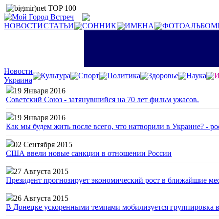
НОВОСТИ
СТАТЬИ
СОННИК
ИМЕНА
ФОТОАЛЬБОМ
Новости
Культура
Спорт
Политика
Здоровье
Наука
И
Украина
19 Января 2016
Советский Союз - затянувшийся на 70 лет фильм ужасов.
19 Января 2016
Как мы будем жить после всего, что натворили в Украине? - р
02 Сентября 2015
США ввели новые санкции в отношении России
27 Августа 2015
Президент прогнозирует экономический рост в ближайшие ме
26 Августа 2015
В Донецке ускоренными темпами мобилизуется группировка 