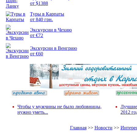
от $1388
Туры в Карпаты
Подборка
от 840 грн.
фотопозитива 2
Экскурсии в Чехию
от €72
Экскурсии в Венгрию
от €60
Чтобы у мужчины не было любовницы,
Лучшие
нужно уметь...
2012 го
Главная
>>
Новости
>>
Интере