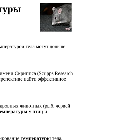
туры
мпературой тела могут дольше
имени Скриппса (Scripps Research
перспективе найти эффективное
окровных животных (рыб, червей
емпературы
у птиц и
лирование
температуры
тела,