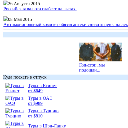
26 Августа 2015
Российская валюта слабеет на глазах.
08 Мая 2015
Антимонопольный комитет обязал аптеки снизить цены на лек
Гоп-стоп, мы
подошли...
Куда поехать в отпуск
Туры в Египет
от $649
Туры в ОАЭ
Подборка
от $989
фотопозитива 1
Туры в Турцию
от $810
Туры в Шри-Ланку