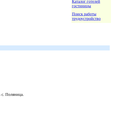
Каталог готелей
гостиницы
Поиск работы
трудоустройство
 с. Поляница.