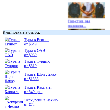
Гоп-стоп, мы
подошли...
Куда поехать в отпуск
Туры в Египет
от $649
Туры в ОАЭ
Подборка
от $989
фотопозитива 1
Туры в Турцию
от $810
Туры в Шри-Ланку
от $1388
Подборка
Туры в Карпаты
фотопозитива 2
от 840 грн.
Экскурсии в Чехию
от €72