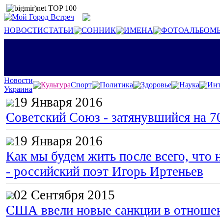
НОВОСТИ
СТАТЬИ
СОННИК
ИМЕНА
ФОТОАЛЬБОМ
Новости
Культура
Спорт
Политика
Здоровье
Наука
Инт
Украина
19 Января 2016
Советский Союз - затянувшийся на 7
19 Января 2016
Как мы будем жить после всего, что 
- российский поэт Игорь Иртеньев
02 Сентября 2015
США ввели новые санкции в отноше