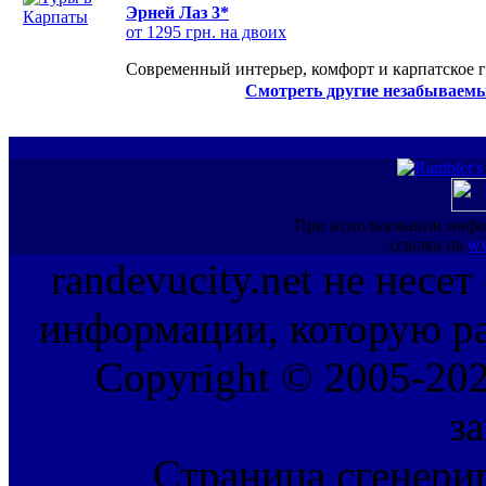
Эрней Лаз 3*
от 1295 грн. на двоих
Современный интерьер, комфорт и карпатское г
Смотреть другие незабываемы
При использовании инфо
ссылка на
ww
randevucity.net не несе
информации, которую ра
Copyright © 2005-202
з
Страница сгенерир