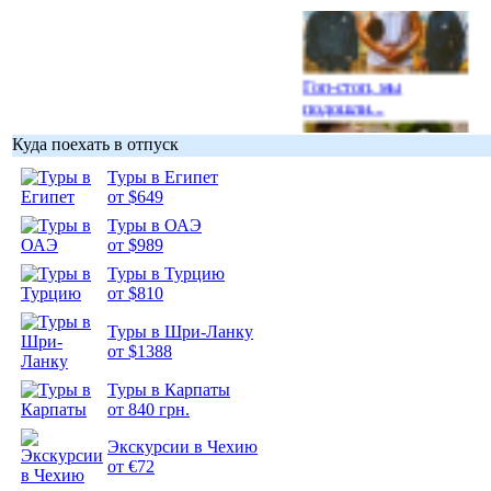
Гоп-стоп, мы
подошли...
Куда поехать в отпуск
Туры в Египет
от $649
Туры в ОАЭ
Подборка
от $989
фотопозитива 1
Туры в Турцию
от $810
Туры в Шри-Ланку
от $1388
Подборка
Туры в Карпаты
фотопозитива 2
от 840 грн.
Экскурсии в Чехию
от €72