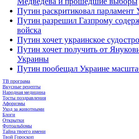
Медведева и прошедшие выборы
Путин раскритиковал парламент
Путин разрешил Газпрому содерж
войска
Путин хочет украинское судостр
Путин хочет получить от Януков
Украины
Путин пообещал Украине масшта
ТВ програма
Вкусные рецепты
Народная медицина
Тосты поздравления
Афоризмы
Уход за животными
Блоги
Открытки
Фотоальбомы
Тайна твоего имени
Твой Гороскоп