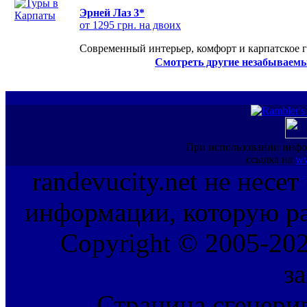
Эрней Лаз 3*
от 1295 грн. на двоих
Современный интерьер, комфорт и карпатское г
Смотреть другие незабываемы
При использовании инфо
ссылка на
ww
randevucity.net не несе
информации, которую ра
Copyright © 2005-202
з
Страница сгенерир