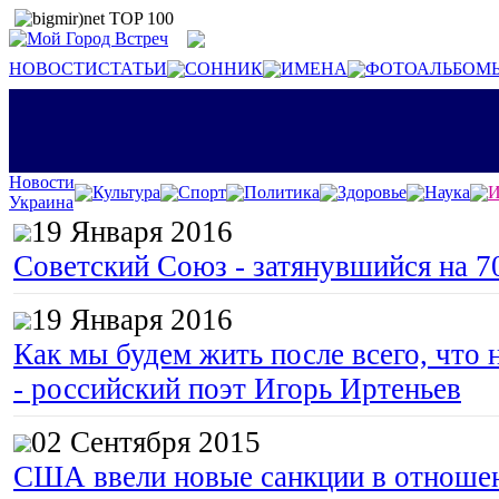
НОВОСТИ
СТАТЬИ
СОННИК
ИМЕНА
ФОТОАЛЬБОМ
Новости
Культура
Спорт
Политика
Здоровье
Наука
И
Украина
19 Января 2016
Советский Союз - затянувшийся на 7
19 Января 2016
Как мы будем жить после всего, что 
- российский поэт Игорь Иртеньев
02 Сентября 2015
США ввели новые санкции в отноше