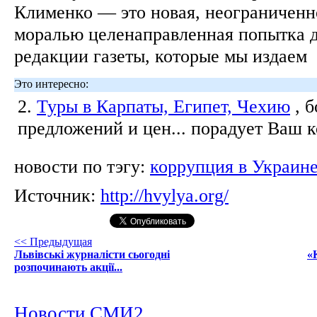
Клименко — это новая, неограниченн
моралью целенаправленная попытка д
редакции газеты, которые мы издаем
Это интересно:
2.
Туры в Карпаты, Египет, Чехию
, 
предложений и цен... порадует Ваш 
новости по тэгу:
коррупция в Украин
Источник:
http://hvylya.org/
<< Предыдущая
Львівські журналісти сьогодні
«
розпочинають акції...
Новости СМИ2