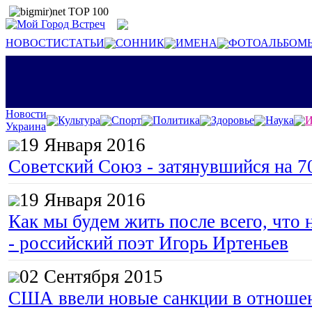
НОВОСТИ
СТАТЬИ
СОННИК
ИМЕНА
ФОТОАЛЬБОМ
Новости
Культура
Спорт
Политика
Здоровье
Наука
И
Украина
19 Января 2016
Советский Союз - затянувшийся на 7
19 Января 2016
Как мы будем жить после всего, что 
- российский поэт Игорь Иртеньев
02 Сентября 2015
США ввели новые санкции в отноше