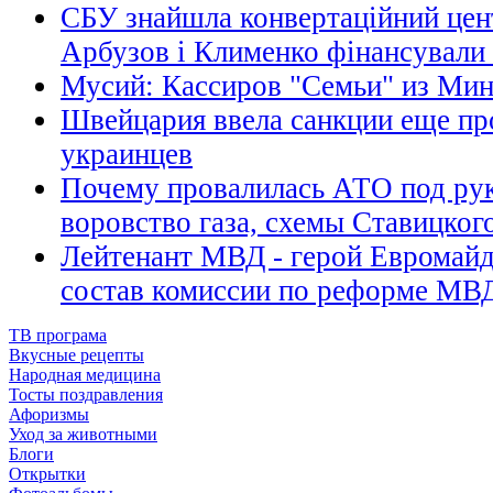
СБУ знайшла конвертаційний цент
Арбузов і Клименко фінансували 
Мусий: Кассиров "Семьи" из Мин
Швейцария ввела санкции еще про
украинцев
Почему провалилась АТО под ру
воровство газа, схемы Ставицког
Лейтенант МВД - герой Евромайд
состав комиссии по реформе МВ
ТВ програма
Вкусные рецепты
Народная медицина
Тосты поздравления
Афоризмы
Уход за животными
Блоги
Открытки