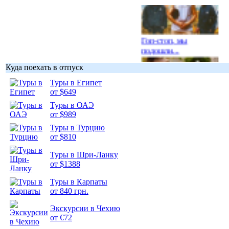
Гоп-стоп, мы
подошли...
Куда поехать в отпуск
Туры в Египет
от $649
Туры в ОАЭ
Подборка
от $989
фотопозитива 1
Туры в Турцию
от $810
Туры в Шри-Ланку
от $1388
Подборка
Туры в Карпаты
фотопозитива 2
от 840 грн.
Экскурсии в Чехию
от €72