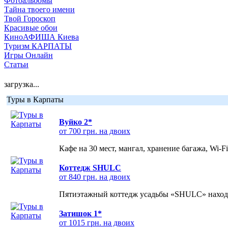
Фотоальбомы
Тайна твоего имени
Твой Гороскоп
Красивые обои
КиноАФИША Киева
Туризм КАРПАТЫ
Игры Онлайн
Статьи
загрузка...
Туры в Карпаты
Вуйко 2*
от 700 грн. на двоих
Кафе на 30 мест, мангал, хранение багажа, Wi-F
Коттедж SHULC
от 840 грн. на двоих
Пятиэтажный коттедж усадьбы «SHULC» находит
Затишок 1*
от 1015 грн. на двоих