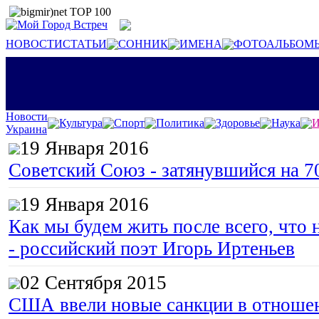
НОВОСТИ
СТАТЬИ
СОННИК
ИМЕНА
ФОТОАЛЬБОМ
Новости
Культура
Спорт
Политика
Здоровье
Наука
И
Украина
19 Января 2016
Советский Союз - затянувшийся на 7
19 Января 2016
Как мы будем жить после всего, что 
- российский поэт Игорь Иртеньев
02 Сентября 2015
США ввели новые санкции в отноше