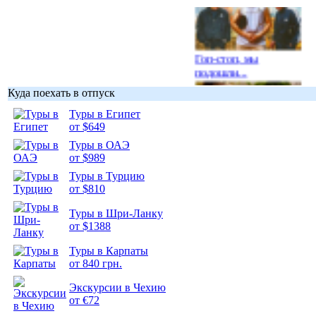
Гоп-стоп, мы
подошли...
Куда поехать в отпуск
Туры в Египет
от $649
Туры в ОАЭ
Подборка
от $989
фотопозитива 1
Туры в Турцию
от $810
Туры в Шри-Ланку
от $1388
Подборка
Туры в Карпаты
фотопозитива 2
от 840 грн.
Экскурсии в Чехию
от €72