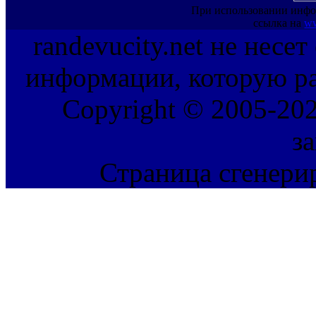
При использовании инфо
ссылка на
ww
randevucity.net не несе
информации, которую ра
Copyright © 2005-202
з
Страница сгенерир