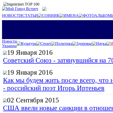
НОВОСТИ
СТАТЬИ
СОННИК
ИМЕНА
ФОТОАЛЬБОМ
Новости
Культура
Спорт
Политика
Здоровье
Наука
И
Украина
19 Января 2016
Советский Союз - затянувшийся на 7
19 Января 2016
Как мы будем жить после всего, что 
- российский поэт Игорь Иртеньев
02 Сентября 2015
США ввели новые санкции в отноше