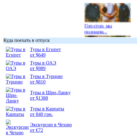
Гоп-стоп, мы
подошли...
Куда поехать в отпуск
Туры в Египет
от $649
Туры в ОАЭ
Подборка
от $989
фотопозитива 1
Туры в Турцию
от $810
Туры в Шри-Ланку
от $1388
Подборка
Туры в Карпаты
фотопозитива 2
от 840 грн.
Экскурсии в Чехию
от €72