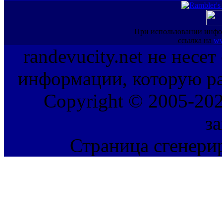
При использовании инфо
ссылка на
ww
randevucity.net не несе
информации, которую ра
Copyright © 2005-202
з
Страница сгенерир