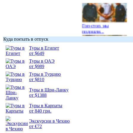
Гоп-стоп, мы
подошли...
Куда поехать в отпуск
Туры в Египет
от $649
Туры в ОАЭ
Подборка
от $989
фотопозитива 1
Туры в Турцию
от $810
Туры в Шри-Ланку
от $1388
Подборка
Туры в Карпаты
фотопозитива 2
от 840 грн.
Экскурсии в Чехию
от €72