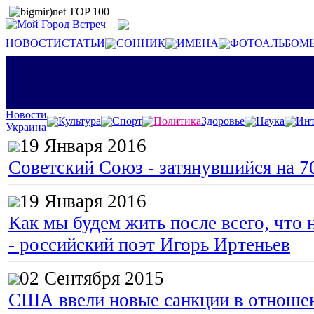
НОВОСТИ
СТАТЬИ
СОННИК
ИМЕНА
ФОТОАЛЬБОМ
Новости
Культура
Спорт
Политика
Здоровье
Наука
Инт
Украина
19 Января 2016
Советский Союз - затянувшийся на 7
19 Января 2016
Как мы будем жить после всего, что 
- российский поэт Игорь Иртеньев
02 Сентября 2015
США ввели новые санкции в отноше