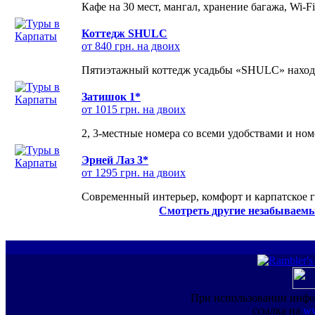
Кафе на 30 мест, мангал, хранение багажа, Wi-F
Коттедж SHULC
от 840 грн. на двоих
Пятиэтажный коттедж усадьбы «SHULC» находит
Затишок 1*
от 1015 грн. на двоих
2, 3-местные номера со всеми удобствами и но
Эрней Лаз 3*
от 1295 грн. на двоих
Современный интерьер, комфорт и карпатское г
Смотреть другие незабываемы
При использовании инфо
ссылка на
ww