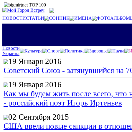
НОВОСТИ
СТАТЬИ
СОННИК
ИМЕНА
ФОТОАЛЬБОМ
Новости
Культура
Спорт
Политика
Здоровье
Наука
И
Украина
19 Января 2016
Советский Союз - затянувшийся на 7
19 Января 2016
Как мы будем жить после всего, что 
- российский поэт Игорь Иртеньев
02 Сентября 2015
США ввели новые санкции в отноше