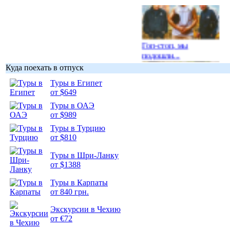
Гоп-стоп, мы
подошли...
Куда поехать в отпуск
Туры в Египет
от $649
Туры в ОАЭ
Подборка
от $989
фотопозитива 1
Туры в Турцию
от $810
Туры в Шри-Ланку
от $1388
Туры в Карпаты
Подборка
от 840 грн.
фотопозитива 2
Экскурсии в Чехию
от €72