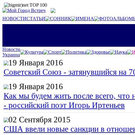
НОВОСТИ
СТАТЬИ
СОННИК
ИМЕНА
ФОТОАЛЬБОМ
Новости
Культура
Спорт
Политика
Здоровье
Наука
И
Украина
19 Января 2016
Советский Союз - затянувшийся на 7
19 Января 2016
Как мы будем жить после всего, что 
- российский поэт Игорь Иртеньев
02 Сентября 2015
США ввели новые санкции в отноше