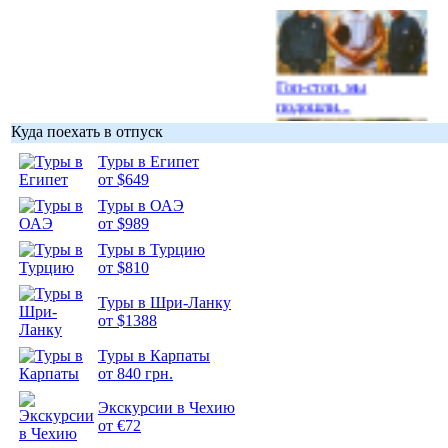
Гоп-стоп, мы
подошли...
Куда поехать в отпуск
Туры в Египет
от $649
Туры в ОАЭ
Подборка
от $989
фотопозитива 1
Туры в Турцию
от $810
Туры в Шри-Ланку
от $1388
Подборка
Туры в Карпаты
фотопозитива 2
от 840 грн.
Экскурсии в Чехию
от €72