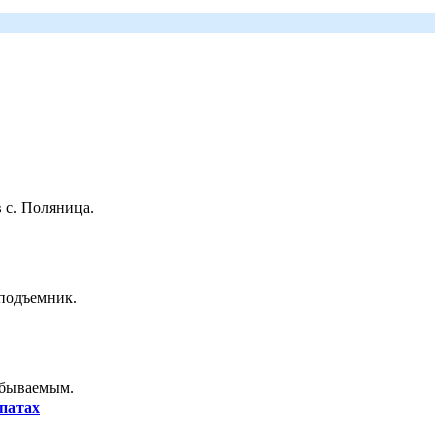
 с. Поляница.
 подъемник.
абываемым.
патах