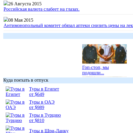
26 Августа 2015
Российская валюта слабеет на глазах.
08 Мая 2015
Антимонопольный комитет обязал аптеки снизить цены на лек
Гоп-стоп, мы
подошли...
Куда поехать в отпуск
Туры в Египет
от $649
Туры в ОАЭ
Подборка
от $989
фотопозитива 1
Туры в Турцию
от $810
Туры в Шри-Ланку