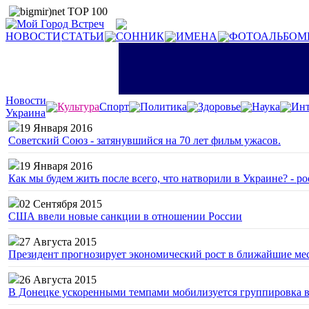
НОВОСТИ
СТАТЬИ
СОННИК
ИМЕНА
ФОТОАЛЬБОМ
Новости
Культура
Спорт
Политика
Здоровье
Наука
Инт
Украина
19 Января 2016
Советский Союз - затянувшийся на 70 лет фильм ужасов.
19 Января 2016
Как мы будем жить после всего, что натворили в Украине? - р
02 Сентября 2015
США ввели новые санкции в отношении России
27 Августа 2015
Президент прогнозирует экономический рост в ближайшие ме
26 Августа 2015
В Донецке ускоренными темпами мобилизуется группировка 