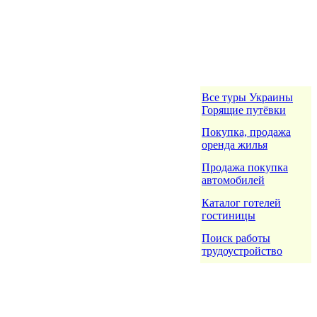
Все туры Украины
Горящие путёвки
Покупка, продажа
оренда жилья
Продажа покупка
автомобилей
Каталог готелей
гостиницы
Поиск работы
трудоустройство