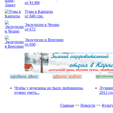
от $1388
Туры в Карпаты
Подборка
от 840 грн.
фотопозитива 2
Экскурсии в Чехию
от €72
Экскурсии в Венгрию
от €60
Чтобы у мужчины не было любовницы,
Лучшие
нужно уметь...
2012 го
Главная
>>
Новости
>>
Культ