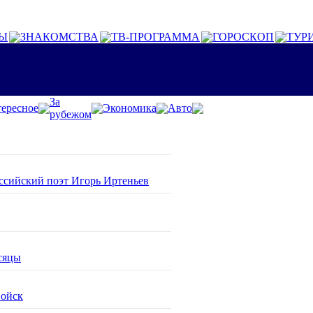
Ы
ЗНАКОМСТВА
ТВ-ПРОГРАММА
ГОРОСКОП
ТУР
За
ересное
Экономика
Авто
рубежом
оссийский поэт Игорь Иртеньев
сяцы
войск