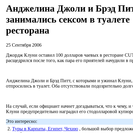
Анджелина Джоли и Брэд Пи
занимались сексом в туалете
ресторана
25 Сентября 2006
Джордж Клуни оставил 100 долларов чаевых в ресторане CU
расщедрился после того, как пара его приятелей начудили в
Анджелина Джоли и Брэд Питт, с которыми и ужинал Клуни,
отпросились в туалет. Оба отсутствовали подозрительно долг
На случай, если официант начнет догадываться, что к чему, и ч
Клуни предупредительно наградил его стодолларовой купюр
Это интересно:
2.
Туры в Карпаты, Египет, Чехию
, большой выбор предложе