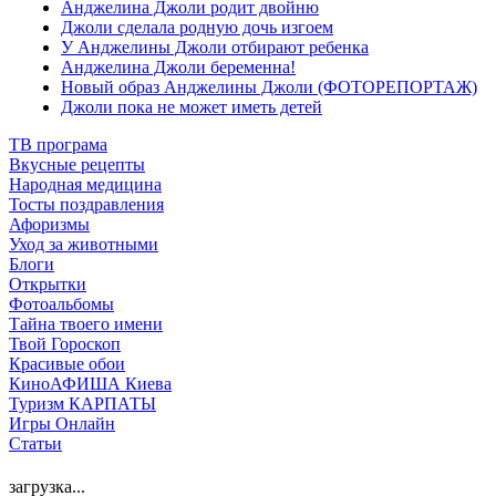
Анджелина Джоли родит двойню
Джоли сделала родную дочь изгоем
У Анджелины Джоли отбирают ребенка
Анджелина Джоли беременна!
Новый образ Анджелины Джоли (ФОТОРЕПОРТАЖ)
Джоли пока не может иметь детей
ТВ програма
Вкусные рецепты
Народная медицина
Тосты поздравления
Афоризмы
Уход за животными
Блоги
Открытки
Фотоальбомы
Тайна твоего имени
Твой Гороскоп
Красивые обои
КиноАФИША Киева
Туризм КАРПАТЫ
Игры Онлайн
Статьи
загрузка...