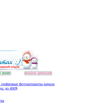
 цифровые фотоаппараты начала
да: до 400$
ура