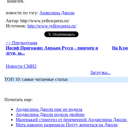
кошелёк.
новости по тэгу:
Анжелина Джоли
Автор:
http://www.yellowpress.ru/
Источник:
http://www.yellowpress.ru/
<< Предыдущая
Иосиф Пригожин: Авраам Руссо - лицемер и
На Кэм
лгун, за...
Новости СМИ2
Загрузка...
ТОП 10: самые читаемые статьи
Почитать еще:
Анджелина Джоли еще не родила
Анджелина Джоли родила двойню
Маленький стриптиз от беременной Анджелины Джоли 
Мать наконец разрешила Питту жениться на Джоли