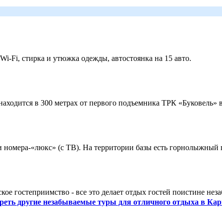
 Wi-Fi, стирка и утюжка одежды, автостоянка на 15 авто.
ходится в 300 метрах от первого подъемника ТРК «Буковель» в
 и номера-«люкс» (с ТВ). На территории базы есть горнолыжный
кое гостеприимство - все это делает отдых гостей поистине нез
реть другие незабываемые туры для отличного отдыха в Кар