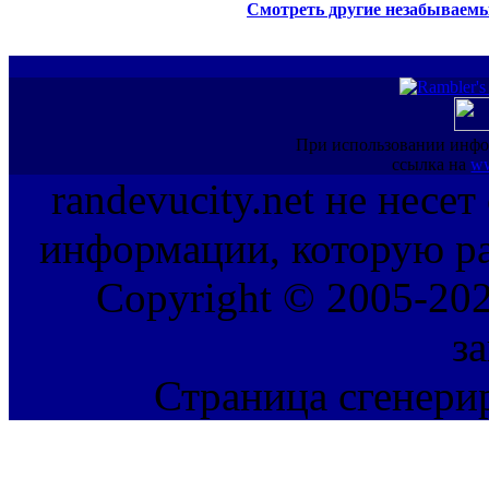
Смотреть другие незабываемы
При использовании инфо
ссылка на
ww
randevucity.net не несе
информации, которую ра
Copyright © 2005-202
з
Страница сгенерир