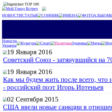
НОВОСТИ
СТАТЬИ
СОННИК
ИМЕНА
ФОТОАЛЬБОМ
Новости
Культура
Спорт
Политика
Здоровье
Наука
Инт
Украина
19 Января 2016
Советский Союз - затянувшийся на 7
19 Января 2016
Как мы будем жить после всего, что 
- российский поэт Игорь Иртеньев
02 Сентября 2015
США ввели новые санкции в отноше