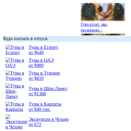
Гоп-стоп, мы
подошли...
Куда поехать в отпуск
Туры в Египет
от $649
Туры в ОАЭ
Подборка
от $989
фотопозитива 1
Туры в Турцию
от $810
Туры в Шри-Ланку
от $1388
Подборка
Туры в Карпаты
фотопозитива 2
от 840 грн.
Экскурсии в Чехию
от €72