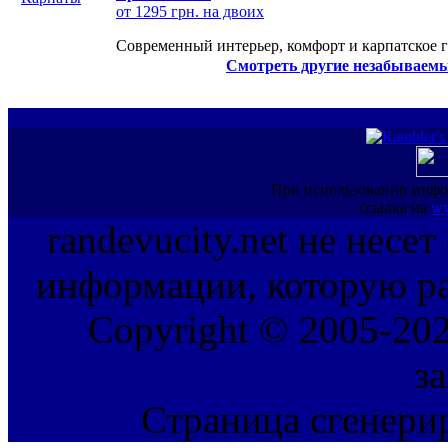
от 1295 грн. на двоих
Современный интерьер, комфорт и карпатское г
Смотреть другие незабываемы
При использовании инфо
ссылка на
ww
randevucity.net не несе
информации, которую ра
Copyright © 2005-202
з
Страница сгенерир