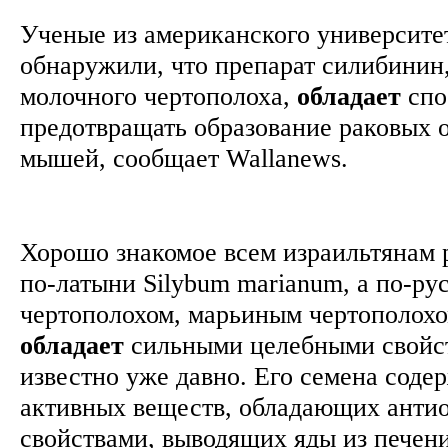
Ученые из американского университе
обнаружили, что препарат силибинин
молочного чертополоха,
обладает
спо
предотвращать образование раковых о
мышей, сообщает Wallanews.
Хорошо знакомое всем израильтянам 
по-латыни Silybum marianum, а по-р
чертополохом, марьиным чертополохом
обладает
сильными целебными свойст
известно уже давно. Его семена соде
активных веществ, обладающих анти
свойствами, выводящих яды из печен