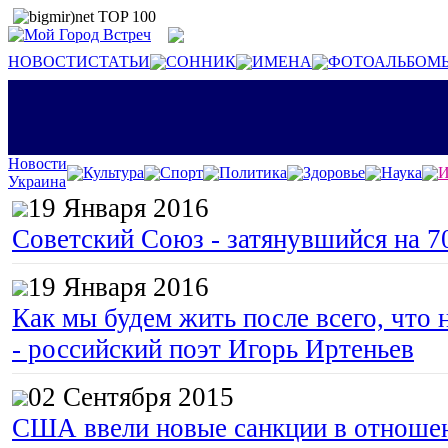
НОВОСТИ
СТАТЬИ
СОННИК
ИМЕНА
ФОТОАЛЬБОМ
Новости
Культура
Спорт
Политика
Здоровье
Наука
И
Украина
19 Января 2016
Советский Союз - затянувшийся на 7
19 Января 2016
Как мы будем жить после всего, что 
- российский поэт Игорь Иртеньев
02 Сентября 2015
США ввели новые санкции в отноше