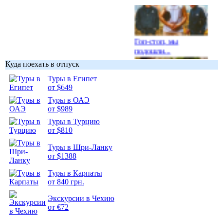
Гоп-стоп, мы
подошли...
Куда поехать в отпуск
Туры в Египет
от $649
Туры в ОАЭ
Подборка
от $989
фотопозитива 1
Туры в Турцию
от $810
Туры в Шри-Ланку
от $1388
Подборка
Туры в Карпаты
фотопозитива 2
от 840 грн.
Экскурсии в Чехию
от €72