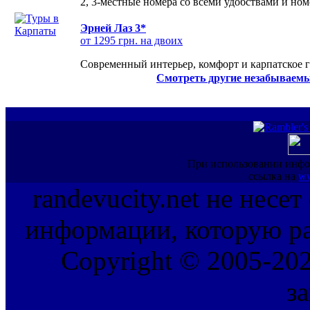
2, 3-местные номера со всеми удобствами и но
Эрней Лаз 3*
от 1295 грн. на двоих
Современный интерьер, комфорт и карпатское г
Смотреть другие незабываемы
При использовании инфо
ссылка на
ww
randevucity.net не несе
информации, которую ра
Copyright © 2005-202
з