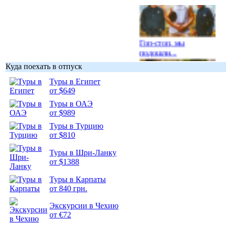
Гоп-стоп, мы
подошли...
Куда поехать в отпуск
Туры в Египет
от $649
Туры в ОАЭ
Подборка
от $989
фотопозитива 1
Туры в Турцию
от $810
Туры в Шри-Ланку
от $1388
Подборка
Туры в Карпаты
фотопозитива 2
от 840 грн.
Экскурсии в Чехию
от €72