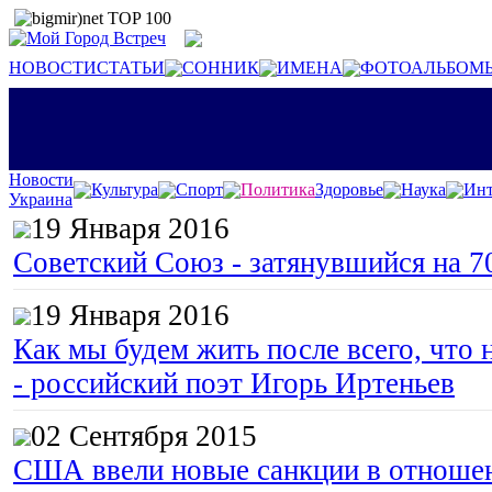
НОВОСТИ
СТАТЬИ
СОННИК
ИМЕНА
ФОТОАЛЬБОМ
Новости
Культура
Спорт
Политика
Здоровье
Наука
Инт
Украина
19 Января 2016
Советский Союз - затянувшийся на 7
19 Января 2016
Как мы будем жить после всего, что 
- российский поэт Игорь Иртеньев
02 Сентября 2015
США ввели новые санкции в отноше