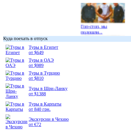
Гоп-стоп, мы
подошли...
Куда поехать в отпуск
Туры в Египет
от $649
Туры в ОАЭ
Подборка
от $989
фотопозитива 1
Туры в Турцию
от $810
Туры в Шри-Ланку
от $1388
Туры в Карпаты
Подборка
от 840 грн.
фотопозитива 2
Экскурсии в Чехию
от €72