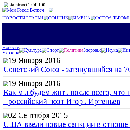
НОВОСТИ
СТАТЬИ
СОННИК
ИМЕНА
ФОТОАЛЬБОМ
Новости
Культура
Спорт
Политика
Здоровье
Наука
Инт
Украина
19 Января 2016
Советский Союз - затянувшийся на 7
19 Января 2016
Как мы будем жить после всего, что 
- российский поэт Игорь Иртеньев
02 Сентября 2015
США ввели новые санкции в отноше