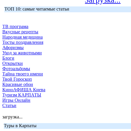
Загрузка...
ТОП 10: самые читаемые статьи
ТВ програма
Вкусные рецепты
Народная медицина
Тосты поздравления
Афоризмы
Уход за животными
Блоги
Открытки
Фотоальбомы
Тайна твоего имени
Твой Гороскоп
Красивые обои
КиноАФИША Киева
Туризм КАРПАТЫ
Игры Онлайн
Статьи
загрузка...
Туры в Карпаты