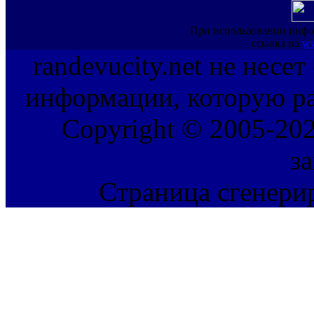
При использовании инфо
ссылка на
ww
randevucity.net не несе
информации, которую ра
Copyright © 2005-202
з
Страница сгенерир