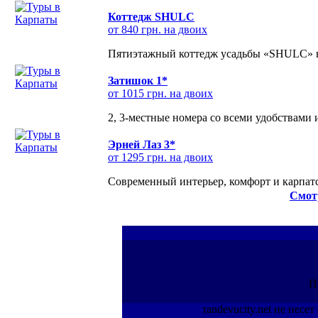
Коттедж SHULC
от 840 грн. на двоих
Пятиэтажный коттедж усадьбы «SHULC» на
Затишок 1*
от 1015 грн. на двоих
2, 3-местные номера со всеми удобствами
Эрней Лаз 3*
от 1295 грн. на двоих
Современный интерьер, комфорт и карпатс
Смот
П
randevucity.net не нес