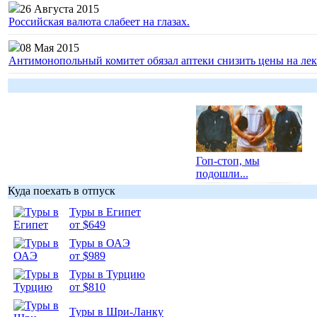
26 Августа 2015
Российская валюта слабеет на глазах.
08 Мая 2015
Антимонопольный комитет обязал аптеки снизить цены на лек
Гоп-стоп, мы
подошли...
Куда поехать в отпуск
Туры в Египет
от $649
Туры в ОАЭ
Подборка
от $989
фотопозитива 1
Туры в Турцию
от $810
Туры в Шри-Ланку