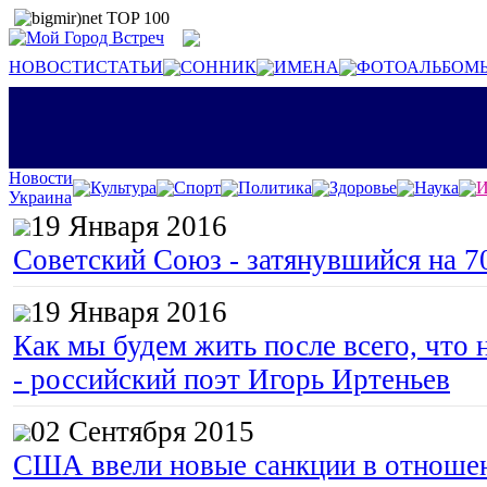
НОВОСТИ
СТАТЬИ
СОННИК
ИМЕНА
ФОТОАЛЬБОМ
Новости
Культура
Спорт
Политика
Здоровье
Наука
И
Украина
19 Января 2016
Советский Союз - затянувшийся на 7
19 Января 2016
Как мы будем жить после всего, что 
- российский поэт Игорь Иртеньев
02 Сентября 2015
США ввели новые санкции в отноше