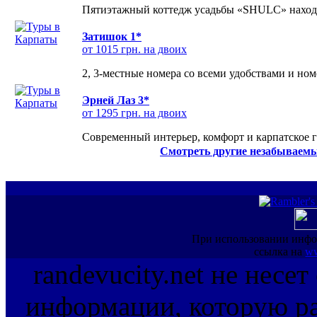
Пятиэтажный коттедж усадьбы «SHULC» находит
Затишок 1*
от 1015 грн. на двоих
2, 3-местные номера со всеми удобствами и но
Эрней Лаз 3*
от 1295 грн. на двоих
Современный интерьер, комфорт и карпатское г
Смотреть другие незабываемы
При использовании инфо
ссылка на
ww
randevucity.net не несе
информации, которую ра