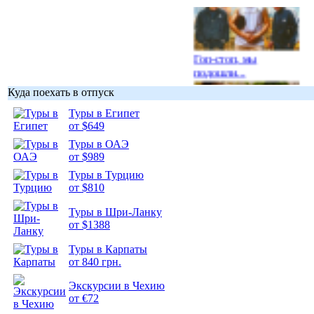
Гоп-стоп, мы
подошли...
Куда поехать в отпуск
Туры в Египет
от $649
Туры в ОАЭ
Подборка
от $989
фотопозитива 1
Туры в Турцию
от $810
Туры в Шри-Ланку
от $1388
Подборка
Туры в Карпаты
фотопозитива 2
от 840 грн.
Экскурсии в Чехию
от €72