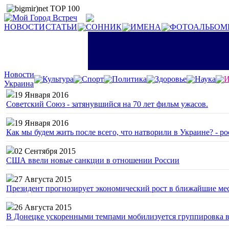
НОВОСТИ
СТАТЬИ
СОННИК
ИМЕНА
ФОТОАЛЬБОМ
Новости
Культура
Спорт
Политика
Здоровье
Наука
И
Украина
19 Января 2016
Советский Союз - затянувшийся на 70 лет фильм ужасов.
19 Января 2016
Как мы будем жить после всего, что натворили в Украине? - р
02 Сентября 2015
США ввели новые санкции в отношении России
27 Августа 2015
Президент прогнозирует экономический рост в ближайшие ме
26 Августа 2015
В Донецке ускоренными темпами мобилизуется группировка 