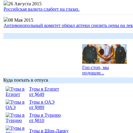
26 Августа 2015
Российская валюта слабеет на глазах.
08 Мая 2015
Антимонопольный комитет обязал аптеки снизить цены на лек
Гоп-стоп, мы
подошли...
Куда поехать в отпуск
Туры в Египет
от $649
Туры в ОАЭ
Подборка
от $989
фотопозитива 1
Туры в Турцию
от $810
Туры в Шри-Ланку