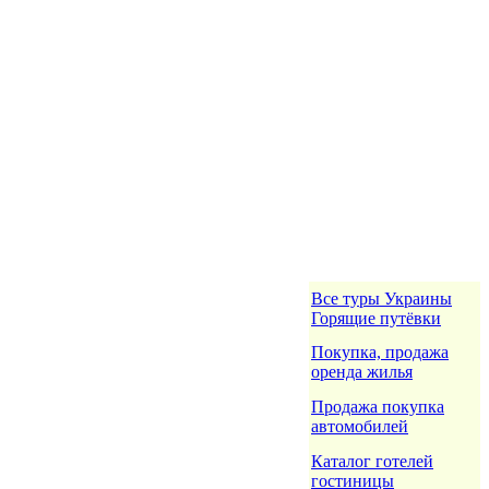
Все туры Украины
Горящие путёвки
Покупка, продажа
оренда жилья
Продажа покупка
автомобилей
Каталог готелей
гостиницы