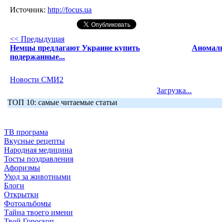
Источник:
http://focus.ua
<< Предыдущая
Немцы предлагают Украине купить
Аномаль
подержанные...
Новости СМИ2
Загрузка...
ТОП 10: самые читаемые статьи
ТВ програма
Вкусные рецепты
Народная медицина
Тосты поздравления
Афоризмы
Уход за животными
Блоги
Открытки
Фотоальбомы
Тайна твоего имени
Твой Гороскоп