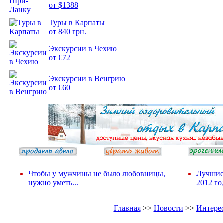
от $1388
Туры в Карпаты
Подборка
от 840 грн.
фотопозитива 2
Экскурсии в Чехию
от €72
Экскурсии в Венгрию
от €60
Чтобы у мужчины не было любовницы,
Лучшие
нужно уметь...
2012 го
Главная
>>
Новости
>>
Интере