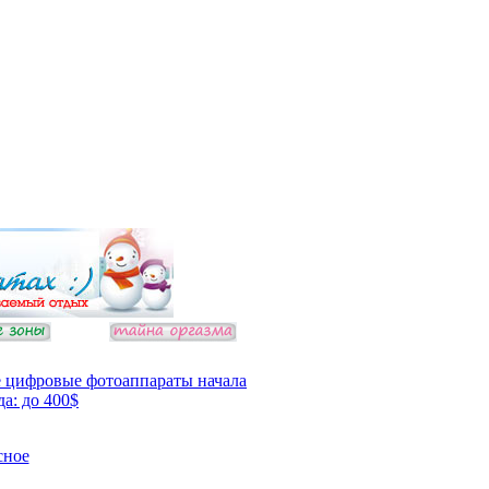
 цифровые фотоаппараты начала
да: до 400$
сное