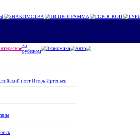
Ы
ЗНАКОМСТВА
ТВ-ПРОГРАММА
ГОРОСКОП
ТУР
За
нтересное
Экономика
Авто
рубежом
оссийский поэт Игорь Иртеньев
сяцы
войск