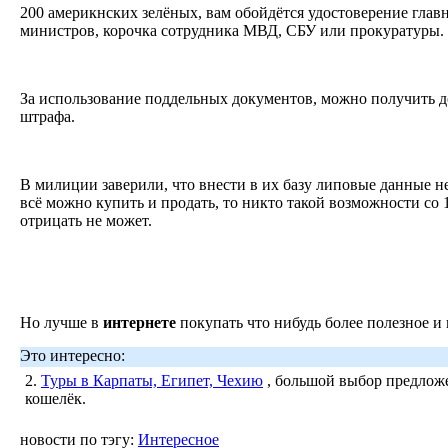
200 америкнских зелёных, вам обойдётся удостоверение глав
министров, корочка сотрудника МВД, СБУ или прокуратуры.
За использование поддельных документов, можно получить до
штрафа.
В милиции заверили, что внести в их базу липовые данные н
всё можно купить и продать, то никто такой возможности со
отрицать не может.
Но лучше в
интернете
покупать что нибудь более полезное и
Это интересно:
2.
Туры в Карпаты, Египет, Чехию
, большой выбор предложе
кошелёк.
новости по тэгу:
Интересное