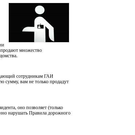
ии
а продают множество
домства.
рещающий сотрудникам ГАИ
ую сумму, вам не только продадут
идента, оно позволяет (только
занно нарушать Правила дорожного