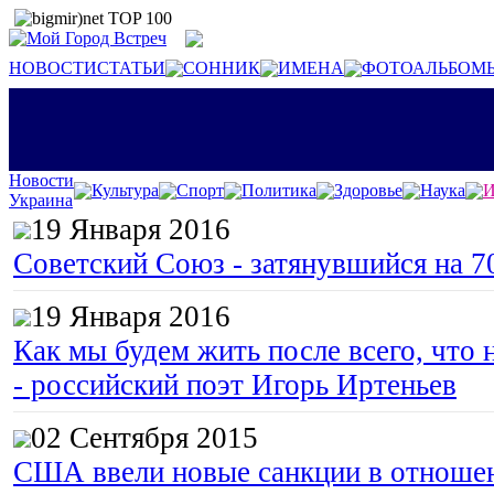
НОВОСТИ
СТАТЬИ
СОННИК
ИМЕНА
ФОТОАЛЬБОМ
Новости
Культура
Спорт
Политика
Здоровье
Наука
И
Украина
19 Января 2016
Советский Союз - затянувшийся на 7
19 Января 2016
Как мы будем жить после всего, что 
- российский поэт Игорь Иртеньев
02 Сентября 2015
США ввели новые санкции в отноше