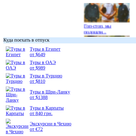
Гоп-стоп, мы
подошли...
Куда поехать в отпуск
Туры в Египет
от $649
Туры в ОАЭ
Подборка
от $989
фотопозитива 1
Туры в Турцию
от $810
Туры в Шри-Ланку
от $1388
Подборка
Туры в Карпаты
фотопозитива 2
от 840 грн.
Экскурсии в Чехию
от €72