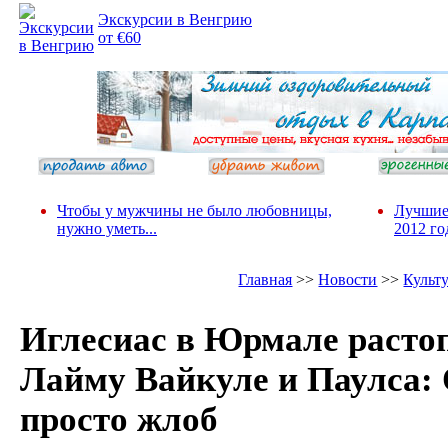
Экскурсии в Венгрию
от €60
Чтобы у мужчины не было любовницы,
Лучшие
нужно уметь...
2012 го
Главная
>>
Новости
>>
Культ
Иглесиас в Юрмале расто
Лайму Вайкуле и Паулса:
просто жлоб