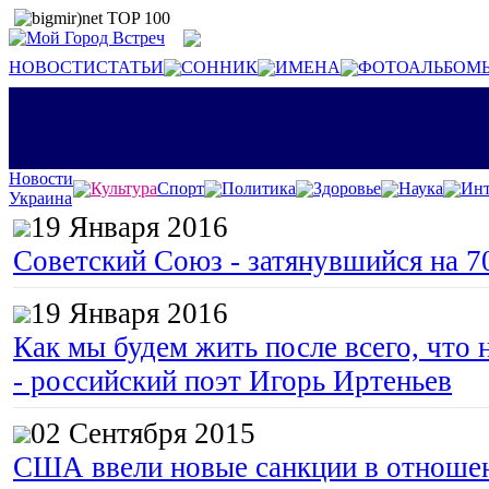
НОВОСТИ
СТАТЬИ
СОННИК
ИМЕНА
ФОТОАЛЬБОМ
Новости
Культура
Спорт
Политика
Здоровье
Наука
Инт
Украина
19 Января 2016
Советский Союз - затянувшийся на 7
19 Января 2016
Как мы будем жить после всего, что 
- российский поэт Игорь Иртеньев
02 Сентября 2015
США ввели новые санкции в отноше