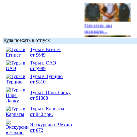
Гоп-стоп, мы
подошли...
Куда поехать в отпуск
Туры в Египет
от $649
Туры в ОАЭ
Подборка
от $989
фотопозитива 1
Туры в Турцию
от $810
Туры в Шри-Ланку
от $1388
Подборка
Туры в Карпаты
фотопозитива 2
от 840 грн.
Экскурсии в Чехию
от €72