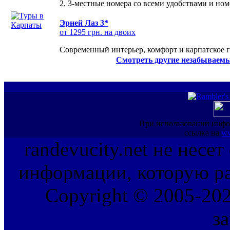
2, 3-местные номера со всеми удобствами и но
Эрней Лаз 3*
от 1295 грн. на двоих
Современный интерьер, комфорт и карпатское г
Смотреть другие незабываемы
При использовании инфо
ссылка на
ww
randevucity.net не несе
информации, которую ра
Copyright © 2005-202
з