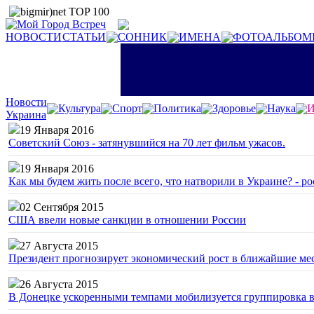
НОВОСТИ
СТАТЬИ
СОННИК
ИМЕНА
ФОТОАЛЬБОМ
Новости
Культура
Спорт
Политика
Здоровье
Наука
И
Украина
19 Января 2016
Советский Союз - затянувшийся на 70 лет фильм ужасов.
19 Января 2016
Как мы будем жить после всего, что натворили в Украине? - р
02 Сентября 2015
США ввели новые санкции в отношении России
27 Августа 2015
Президент прогнозирует экономический рост в ближайшие ме
26 Августа 2015
В Донецке ускоренными темпами мобилизуется группировка 