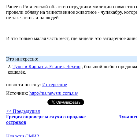
Ранее в Ривненской области сотрудники милиции совместно 
провели облаву на таинственное животное - чупакабру, котора
не так часто - и на людей.
И это только малая часть мест, где видели это загадочное жи
Это интересно:
2.
Туры в Карпаты, Египет, Чехию
, большой выбор предложе
кошелёк.
новости по тэгу:
Интересное
Источник:
http://rus.newsru.com.ua/
<< Предыдущая
Греция опровергла слухи о продаже
Лукашен
островов
Новости СМИ2