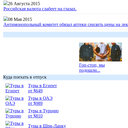
26 Августа 2015
Российская валюта слабеет на глазах.
08 Мая 2015
Антимонопольный комитет обязал аптеки снизить цены на лек
Гоп-стоп, мы
подошли...
Куда поехать в отпуск
Туры в Египет
от $649
Туры в ОАЭ
Подборка
от $989
фотопозитива 1
Туры в Турцию
от $810
Туры в Шри-Ланку