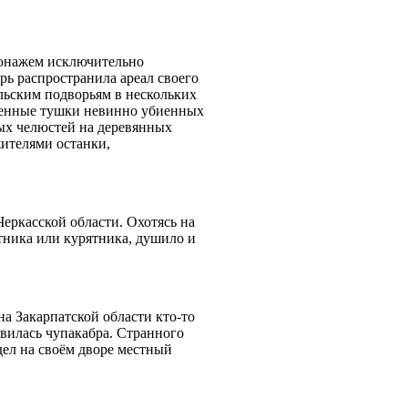
сонажем исключительно
рь распространила ареал своего
льским подворьям в нескольких
ленные тушки невинно убиенных
ых челюстей на деревянных
ителями останки,
еркасской области. Охотясь на
тника или курятника, душило и
а Закарпатской области кто-то
явилась чупакабра. Странного
дел на своём дворе местный