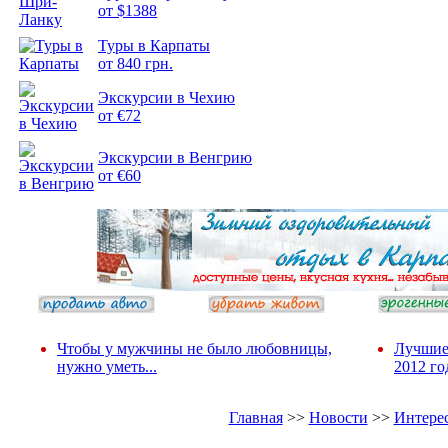
от $1388
Туры в Карпаты
Подборка
от 840 грн.
фотопозитива 2
Экскурсии в Чехию
от €72
Экскурсии в Венгрию
от €60
Чтобы у мужчины не было любовницы,
Лучшие
нужно уметь...
2012 го
Главная
>>
Новости
>>
Интере