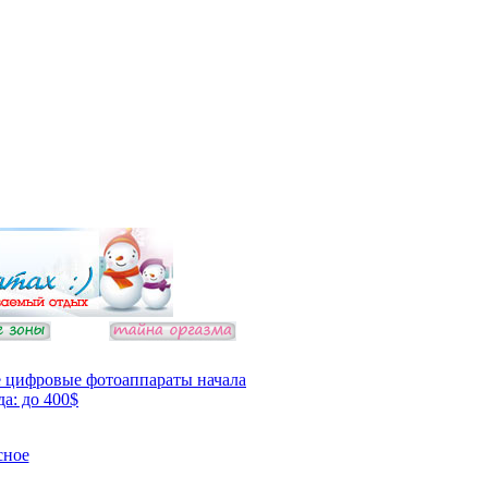
 цифровые фотоаппараты начала
да: до 400$
сное