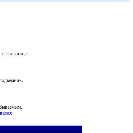
 с. Поляница.
 подъемник.
абываемым.
патах