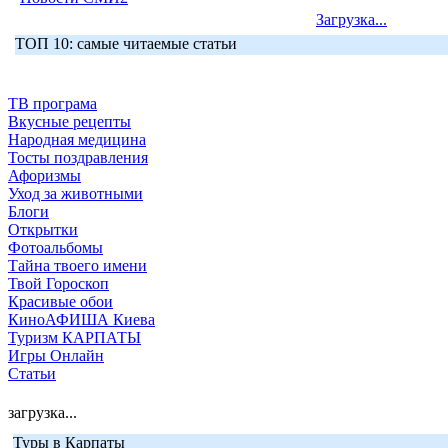
Загрузка...
ТОП 10: самые читаемые статьи
ТВ програма
Вкусные рецепты
Народная медицина
Тосты поздравления
Афоризмы
Уход за животными
Блоги
Открытки
Фотоальбомы
Тайна твоего имени
Твой Гороскоп
Красивые обои
КиноАФИША Киева
Туризм КАРПАТЫ
Игры Онлайн
Статьи
загрузка...
Туры в Карпаты