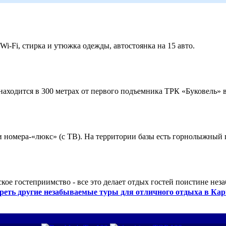
 Wi-Fi, стирка и утюжка одежды, автостоянка на 15 авто.
ходится в 300 метрах от первого подъемника ТРК «Буковель» в
 и номера-«люкс» (с ТВ). На территории базы есть горнолыжный
кое гостеприимство - все это делает отдых гостей поистине нез
реть другие незабываемые туры для отличного отдыха в Кар