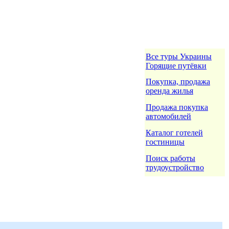
Все туры Украины
Горящие путёвки
Покупка, продажа
оренда жилья
Продажа покупка
автомобилей
Каталог готелей
гостиницы
Поиск работы
трудоустройство