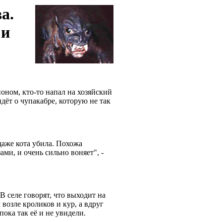
а.
 и
оном, кто-то напал на хозяйский
идёт о чупакабре, которую не так
.
даже кота убила. Похожа
ми, и очень сильно воняет", -
 В селе говорят, что выходит на
озле кроликов и кур, а вдруг
ока так её и не увидели.