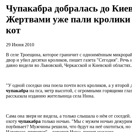
Чупакабра добралась до Киев
Жертвами уже пали кролики
кот
29 Июня 2010
В селе Троещина, которое граничит с одноимённым микрорай
двор и убил десятки кроликов, пишет газета "Сегодня". Речь 
давно видели во Львовской, Черкасской и Киевской областях
"У одной соседки она поела почти всех кроликов, а у второй 
чупакабра
на пса, метр высотой, с огромными горящими глаза
рассказала изданию жительница села Нина.
Сама она зверя не видела, а только слышала о нём от соседей.
охоту
чупакабра
только ночью. "Мы с мужем ночью дежурим в
поубивает? Мужчины решили, что будут на неё охотиться, но п
Наверное, прячется", - говорит Нина, пишет издание.