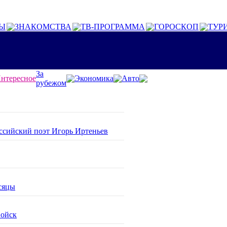
Ы
ЗНАКОМСТВА
ТВ-ПРОГРАММА
ГОРОСКОП
ТУР
За
нтересное
Экономика
Авто
рубежом
оссийский поэт Игорь Иртеньев
сяцы
войск