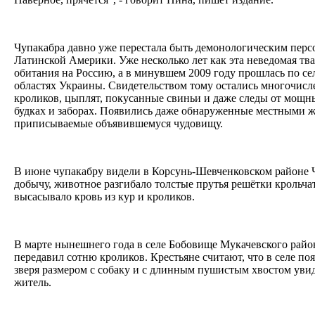
Чупакабра давно уже перестала быть демонологическим пер
Латинской Америки. Уже несколько лет как эта неведомая тва
обитания на Россию, а в минувшем 2009 году прошлась по се
областях Украины. Свидетельством тому остались многочис
кроликов, цыплят, покусанные свиньи и даже следы от мощн
будках и заборах. Появились даже обнаруженные местными ж
приписываемые объявившемуся чудовищу.
В июне чупакабру видели в Корсунь-Шевченковском районе Ч
добычу, животное разгибало толстые прутья решётки крольча
высасывало кровь из кур и кроликов.
В марте нынешнего года в селе Бобовище Мукачевского район
передавил сотню кроликов. Крестьяне считают, что в селе по
зверя размером с собаку и с длинным пушистым хвостом уви
житель.