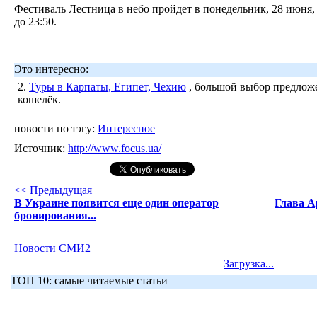
Фестиваль Лестница в небо пройдет в понедельник, 28 июня, 
до 23:50.
Это интересно:
2.
Туры в Карпаты, Египет, Чехию
, большой выбор предложе
кошелёк.
новости по тэгу:
Интересное
Источник:
http://www.focus.ua/
<< Предыдущая
В Украине появится еще один оператор
Глава A
бронирования...
Новости СМИ2
Загрузка...
ТОП 10: самые читаемые статьи