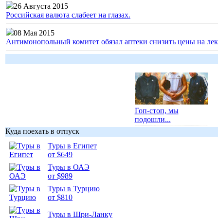
26 Августа 2015
Российская валюта слабеет на глазах.
08 Мая 2015
Антимонопольный комитет обязал аптеки снизить цены на лек
Гоп-стоп, мы
подошли...
Куда поехать в отпуск
Туры в Египет
от $649
Туры в ОАЭ
Подборка
от $989
фотопозитива 1
Туры в Турцию
от $810
Туры в Шри-Ланку