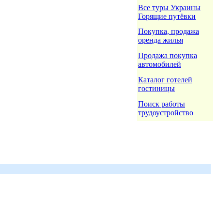
Все туры Украины
Горящие путёвки
Покупка, продажа
оренда жилья
Продажа покупка
автомобилей
Каталог готелей
гостиницы
Поиск работы
трудоустройство