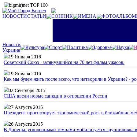
НОВОСТИ
СТАТЬИ
СОННИК
ИМЕНА
ФОТОАЛЬБОМ
Новости
Культура
Спорт
Политика
Здоровье
Наука
И
Украина
19 Января 2016
Советский Союз - затянувшийся на 70 лет фильм ужасов.
19 Января 2016
Как мы будем жить после всего, что натворили в Украине? - р
02 Сентября 2015
США ввели новые санкции в отношении России
27 Августа 2015
Президент прогнозирует экономический рост в ближайшие ме
26 Августа 2015
В Донецке ускоренными темпами мобилизуется группировка 