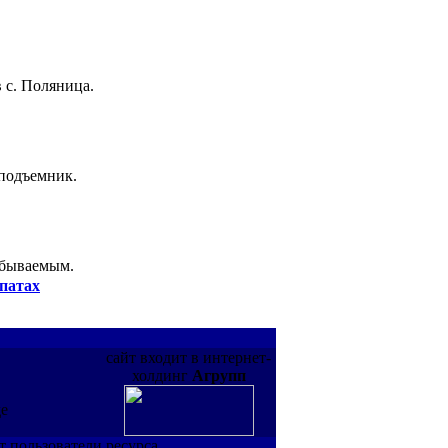
 с. Поляница.
 подъемник.
абываемым.
патах
сайт входит в интернет-
холдинг
Агрупп
де
т пользователи ресурса.