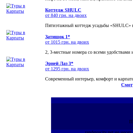
Коттедж SHULC
от 840 грн. на двоих
Пятиэтажный коттедж усадьбы «SHULC» на
Затишок 1*
от 1015 грн. на двоих
2, 3-местные номера со всеми удобствами
Эрней Лаз 3*
от 1295 грн. на двоих
Современный интерьер, комфорт и карпатс
Смот
П
randevucity.net не нес