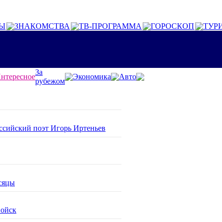
Ы
ЗНАКОМСТВА
ТВ-ПРОГРАММА
ГОРОСКОП
ТУР
За
нтересное
Экономика
Авто
рубежом
оссийский поэт Игорь Иртеньев
сяцы
войск