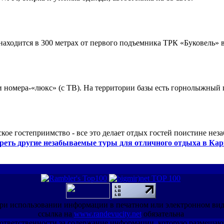
ходится в 300 метрах от первого подъемника ТРК «Буковель» в
 и номера-«люкс» (с ТВ). На территории базы есть горнолыжный
кое гостеприимство - все это делает отдых гостей поистине нез
реть другие незабываемые туры для отличного отдыха в Кар
ри использовании информации в печатном или электронном ви
ссылка на
www.randevucity.net
обязательна
ет ответственности за содержание информации, которую размещаю