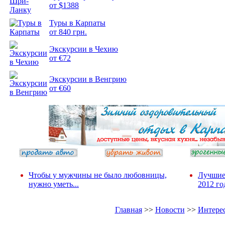
от $1388
Туры в Карпаты
Подборка
от 840 грн.
фотопозитива 2
Экскурсии в Чехию
от €72
Экскурсии в Венгрию
от €60
Чтобы у мужчины не было любовницы,
Лучшие
нужно уметь...
2012 го
Главная
>>
Новости
>>
Интере