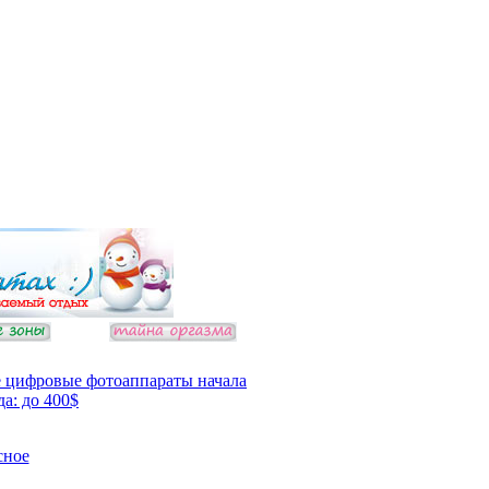
 цифровые фотоаппараты начала
да: до 400$
сное