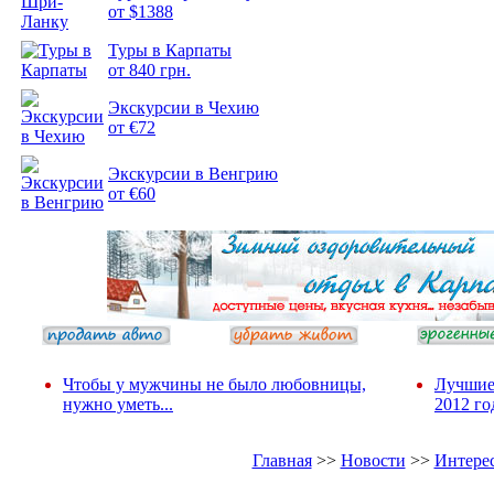
от $1388
Туры в Карпаты
Подборка
от 840 грн.
фотопозитива 2
Экскурсии в Чехию
от €72
Экскурсии в Венгрию
от €60
Чтобы у мужчины не было любовницы,
Лучшие
нужно уметь...
2012 го
Главная
>>
Новости
>>
Интере