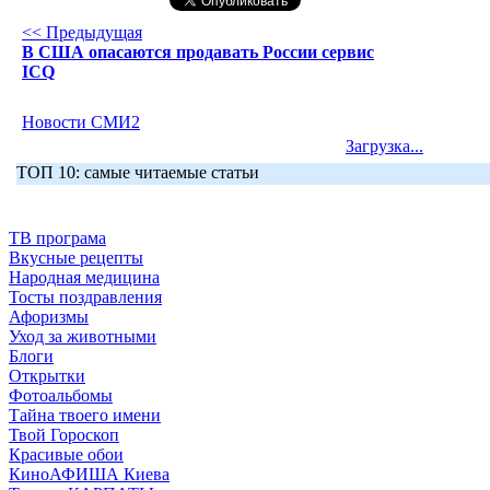
<< Предыдущая
В США опасаются продавать России сервис
ICQ
Новости СМИ2
Загрузка...
ТОП 10: самые читаемые статьи
ТВ програма
Вкусные рецепты
Народная медицина
Тосты поздравления
Афоризмы
Уход за животными
Блоги
Открытки
Фотоальбомы
Тайна твоего имени
Твой Гороскоп
Красивые обои
КиноАФИША Киева