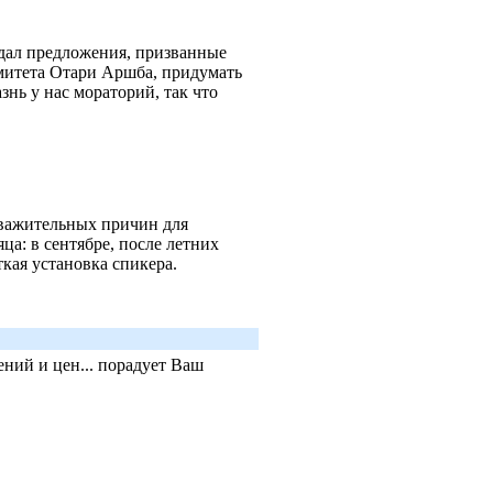
дал предложения, призванные
омитета Отари Аршба, придумать
знь у нас мораторий, так что
важительных причин для
ца: в сентябре, после летних
ткая установка спикера.
ний и цен... порадует Ваш