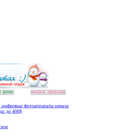
 цифровые фотоаппараты начала
да: до 400$
сное