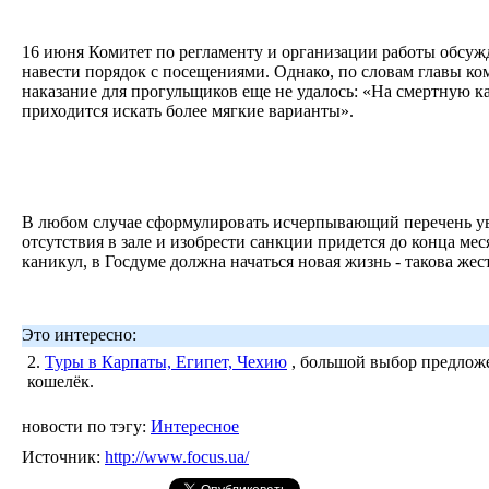
16 июня Комитет по регламенту и организации работы обсуж
навести порядок с посещениями. Однако, по словам главы к
наказание для прогульщиков еще не удалось: «На смертную ка
приходится искать более мягкие варианты».
В любом случае сформулировать исчерпывающий перечень у
отсутствия в зале и изобрести санкции придется до конца меся
каникул, в Госдуме должна начаться новая жизнь - такова жес
Это интересно:
2.
Туры в Карпаты, Египет, Чехию
, большой выбор предложе
кошелёк.
новости по тэгу:
Интересное
Источник:
http://www.focus.ua/