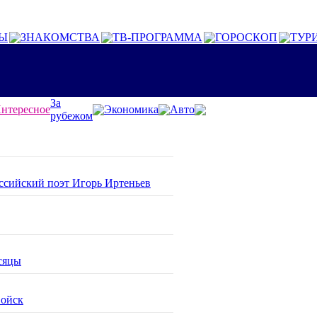
Ы
ЗНАКОМСТВА
ТВ-ПРОГРАММА
ГОРОСКОП
ТУР
За
нтересное
Экономика
Авто
рубежом
оссийский поэт Игорь Иртеньев
сяцы
войск