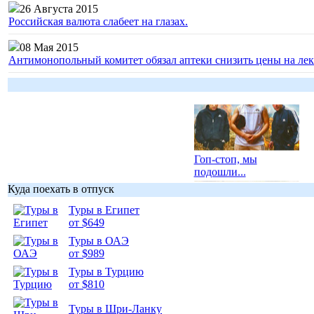
26 Августа 2015
Российская валюта слабеет на глазах.
08 Мая 2015
Антимонопольный комитет обязал аптеки снизить цены на лек
Гоп-стоп, мы
подошли...
Куда поехать в отпуск
Туры в Египет
от $649
Туры в ОАЭ
Подборка
от $989
фотопозитива 1
Туры в Турцию
от $810
Туры в Шри-Ланку