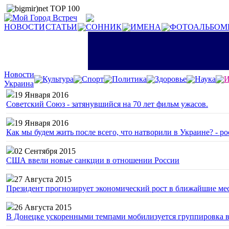
НОВОСТИ
СТАТЬИ
СОННИК
ИМЕНА
ФОТОАЛЬБОМ
Новости
Культура
Спорт
Политика
Здоровье
Наука
И
Украина
19 Января 2016
Советский Союз - затянувшийся на 70 лет фильм ужасов.
19 Января 2016
Как мы будем жить после всего, что натворили в Украине? - р
02 Сентября 2015
США ввели новые санкции в отношении России
27 Августа 2015
Президент прогнозирует экономический рост в ближайшие ме
26 Августа 2015
В Донецке ускоренными темпами мобилизуется группировка 