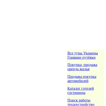
Все туры Украины
Горящие путёвки
Покупка, продажа
оренда жилья
Продажа покупка
автомобилей
Каталог готелей
гостиницы
Поиск работы
трудоустройство