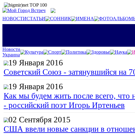
НОВОСТИ
СТАТЬИ
СОННИК
ИМЕНА
ФОТОАЛЬБОМ
Новости
Культура
Спорт
Политика
Здоровье
Наука
И
Украина
19 Января 2016
Советский Союз - затянувшийся на 7
19 Января 2016
Как мы будем жить после всего, что 
- российский поэт Игорь Иртеньев
02 Сентября 2015
США ввели новые санкции в отноше