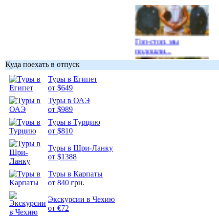
Гоп-стоп, мы
подошли...
Куда поехать в отпуск
Туры в Египет
от $649
Туры в ОАЭ
Подборка
от $989
фотопозитива 1
Туры в Турцию
от $810
Туры в Шри-Ланку
от $1388
Подборка
Туры в Карпаты
фотопозитива 2
от 840 грн.
Экскурсии в Чехию
от €72