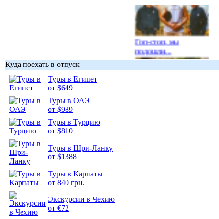
Гоп-стоп, мы
подошли...
Куда поехать в отпуск
Туры в Египет
от $649
Туры в ОАЭ
Подборка
от $989
фотопозитива 1
Туры в Турцию
от $810
Туры в Шри-Ланку
от $1388
Подборка
Туры в Карпаты
фотопозитива 2
от 840 грн.
Экскурсии в Чехию
от €72