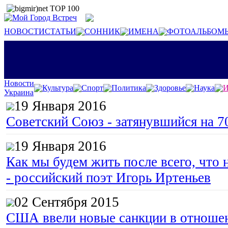
НОВОСТИ
СТАТЬИ
СОННИК
ИМЕНА
ФОТОАЛЬБОМ
Новости
Культура
Спорт
Политика
Здоровье
Наука
И
Украина
19 Января 2016
Советский Союз - затянувшийся на 7
19 Января 2016
Как мы будем жить после всего, что 
- российский поэт Игорь Иртеньев
02 Сентября 2015
США ввели новые санкции в отноше