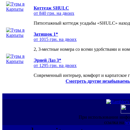
Коттедж SHULC
от 840 грн. на двоих
Пятиэтажный коттедж усадьбы «SHULC» находит
Затишок 1*
от 1015 грн. на двоих
2, 3-местные номера со всеми удобствами и но
Эрней Лаз 3*
от 1295 грн. на двоих
Современный интерьер, комфорт и карпатское г
Смотреть другие незабываемы
При использовании инфо
ссылка на
ww