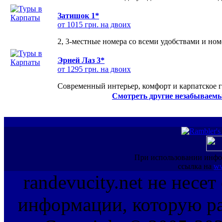
Затишок 1*
от 1015 грн. на двоих
2, 3-местные номера со всеми удобствами и но
Эрней Лаз 3*
от 1295 грн. на двоих
Современный интерьер, комфорт и карпатское г
Смотреть другие незабываемы
При использовании инфо
ссылка на
ww
randevucity.net не несе
информации, которую ра