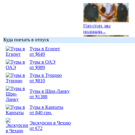
Гоп-стоп, мы
подошли...
Куда поехать в отпуск
Туры в Египет
от $649
Туры в ОАЭ
Подборка
от $989
фотопозитива 1
Туры в Турцию
от $810
Туры в Шри-Ланку
от $1388
Подборка
Туры в Карпаты
фотопозитива 2
от 840 грн.
Экскурсии в Чехию
от €72