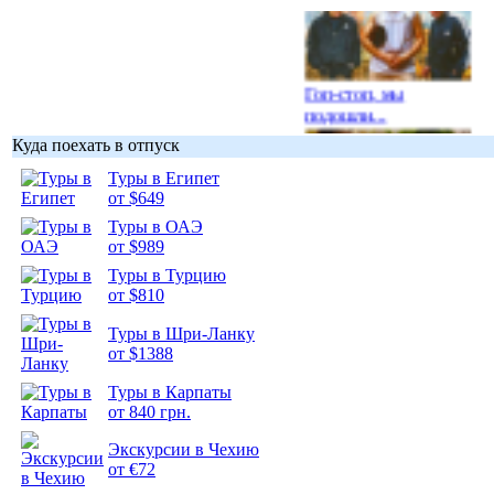
Гоп-стоп, мы
подошли...
Куда поехать в отпуск
Туры в Египет
от $649
Туры в ОАЭ
Подборка
от $989
фотопозитива 1
Туры в Турцию
от $810
Туры в Шри-Ланку
от $1388
Подборка
Туры в Карпаты
фотопозитива 2
от 840 грн.
Экскурсии в Чехию
от €72