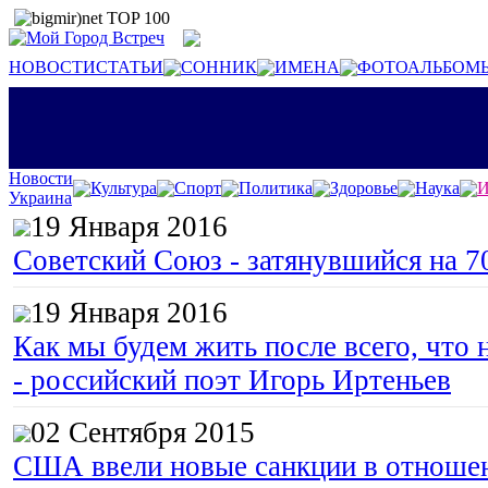
НОВОСТИ
СТАТЬИ
СОННИК
ИМЕНА
ФОТОАЛЬБОМ
Новости
Культура
Спорт
Политика
Здоровье
Наука
И
Украина
19 Января 2016
Советский Союз - затянувшийся на 7
19 Января 2016
Как мы будем жить после всего, что 
- российский поэт Игорь Иртеньев
02 Сентября 2015
США ввели новые санкции в отноше