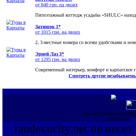
от 840 грн. на двоих
Пятиэтажный коттедж усадьбы «SHULC» находит
Затишок 1*
от 1015 грн. на двоих
2, 3-местные номера со всеми удобствами и но
Эрней Лаз 3*
от 1295 грн. на двоих
Современный интерьер, комфорт и карпатское г
Смотреть другие незабываемы
При использовании инфо
ссылка на
ww
randevucity.net не несе