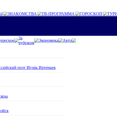
Ы
ЗНАКОМСТВА
ТВ-ПРОГРАММА
ГОРОСКОП
ТУР
За
ересное
Экономика
Авто
рубежом
оссийский поэт Игорь Иртеньев
сяцы
войск