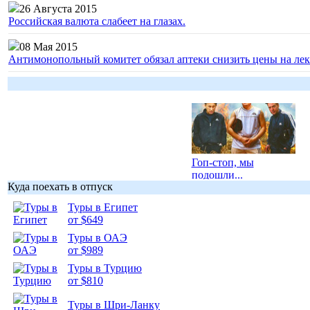
26 Августа 2015
Российская валюта слабеет на глазах.
08 Мая 2015
Антимонопольный комитет обязал аптеки снизить цены на лек
Гоп-стоп, мы
подошли...
Куда поехать в отпуск
Туры в Египет
от $649
Туры в ОАЭ
от $989
Подборка
фотопозитива 1
Туры в Турцию
от $810
Туры в Шри-Ланку