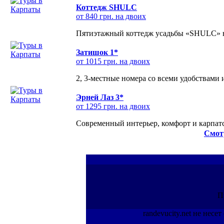
Коттедж SHULC
от 840 грн. на двоих
Пятиэтажный коттедж усадьбы «SHULC» на
Затишок 1*
от 1015 грн. на двоих
2, 3-местные номера со всеми удобствами
Эрней Лаз 3*
от 1295 грн. на двоих
Современный интерьер, комфорт и карпатс
Смот
П
randevucity.net не нес