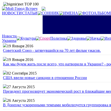
НОВОСТИ
СТАТЬИ
СОННИК
ИМЕНА
ФОТОАЛЬБОМ
Новости
Культура
Спорт
Политика
Здоровье
Наука
Инт
Украина
19 Января 2016
Советский Союз - затянувшийся на 70 лет фильм ужасов.
19 Января 2016
Как мы будем жить после всего, что натворили в Украине? - р
02 Сентября 2015
США ввели новые санкции в отношении России
27 Августа 2015
Президент прогнозирует экономический рост в ближайшие ме
26 Августа 2015
В Донецке ускоренными темпами мобилизуется группировка 