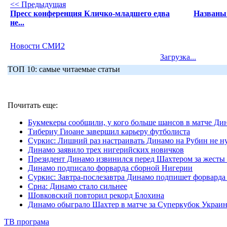
<< Предыдущая
Пресс конференция Кличко-младшего едва
Названы 
не...
Новости СМИ2
Загрузка...
ТОП 10: самые читаемые статьи
Почитать еще:
Букмекеры сообщили, у кого больше шансов в матче Ди
Тибериу Гиоане завершил карьеру футболиста
Суркис: Лишний раз настраивать Динамо на Рубин не 
Динамо заявило трех нигерийских новичков
Президент Динамо извинился перед Шахтером за жесты
Динамо подписало форварда сборной Нигерии
Суркис: Завтра-послезавтра Динамо подпишет форварда 
Срна: Динамо стало сильнее
Шовковский повторил рекорд Блохина
Динамо обыграло Шахтер в матче за Суперкубок Украи
ТВ програма