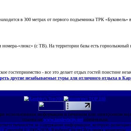
ходится в 300 метрах от первого подъемника ТРК «Буковель» в
 и номера-«люкс» (с ТВ). На территории базы есть горнолыжный
кое гостеприимство - все это делает отдых гостей поистине нез
реть другие незабываемые туры для отличного отдыха в Кар
ри использовании информации в печатном или электронном ви
ссылка на
www.randevucity.net
обязательна
ет ответственности за содержание информации, которую размещаю
Copyright © 2005-2026, RandevuCity.net Все права защищены.