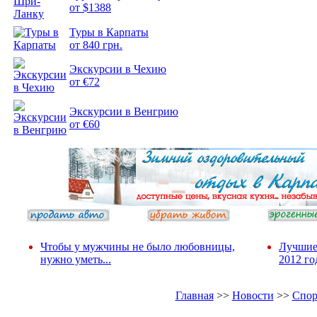
от $1388
Туры в Карпаты
Подборка
от 840 грн.
фотопозитива 2
Экскурсии в Чехию
от €72
Экскурсии в Венгрию
от €60
Чтобы у мужчины не было любовницы,
Лучшие
нужно уметь...
2012 го
Главная
>>
Новости
>>
Спор