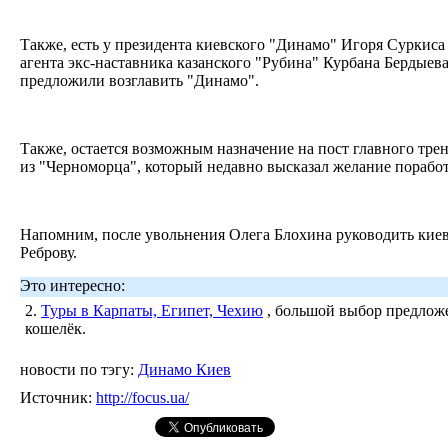
Также, есть у президента киевского "Динамо" Игоря Суркиса
агента экс-наставника казанского "Рубина" Курбана Бердыев
предложили возглавить "Динамо".
Также, остается возможным назначение на пост главного тре
из "Черноморца", который недавно высказал желание поработ
Напомним, после увольнения Олега Блохина руководить кие
Реброву.
Это интересно:
2.
Туры в Карпаты, Египет, Чехию
, большой выбор предложе
кошелёк.
новости по тэгу:
Динамо Киев
Источник:
http://focus.ua/