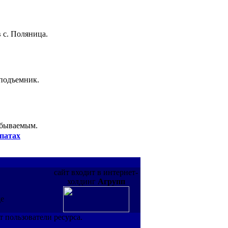
 с. Поляница.
 подъемник.
абываемым.
патах
сайт входит в интернет-
холдинг
Агрупп
де
т пользователи ресурса.