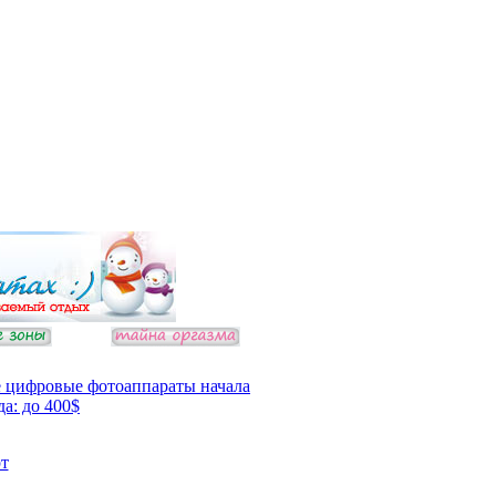
 цифровые фотоаппараты начала
да: до 400$
т