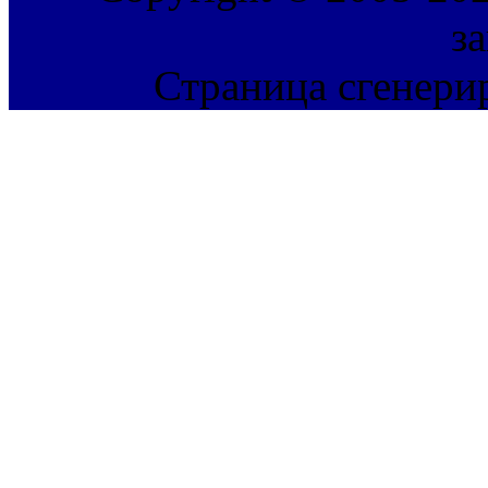
з
Страница сгенерир