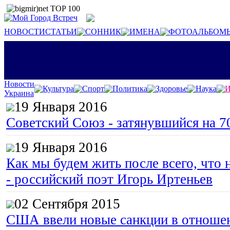
НОВОСТИ
СТАТЬИ
СОННИК
ИМЕНА
ФОТОАЛЬБОМ
Новости
Культура
Спорт
Политика
Здоровье
Наука
И
Украина
19 Января 2016
Советский Союз - затянувшийся на 7
19 Января 2016
Как мы будем жить после всего, что 
- российский поэт Игорь Иртеньев
02 Сентября 2015
США ввели новые санкции в отноше