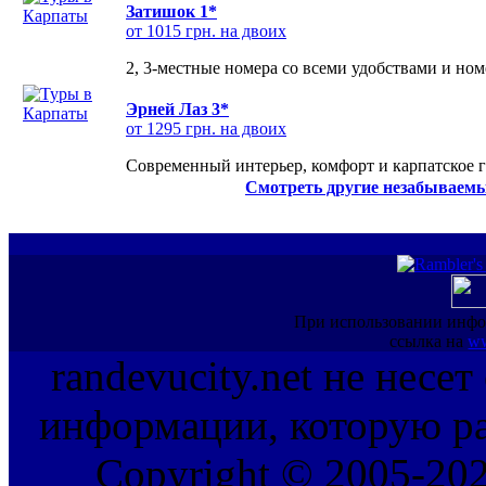
Затишок 1*
от 1015 грн. на двоих
2, 3-местные номера со всеми удобствами и но
Эрней Лаз 3*
от 1295 грн. на двоих
Современный интерьер, комфорт и карпатское г
Смотреть другие незабываемы
При использовании инфо
ссылка на
ww
randevucity.net не несе
информации, которую ра
Copyright © 2005-202