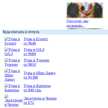
Гоп-стоп, мы
подошли...
Куда поехать в отпуск
Туры в Египет
от $649
Туры в ОАЭ
Подборка
от $989
фотопозитива 1
Туры в Турцию
от $810
Туры в Шри-Ланку
от $1388
Подборка
Туры в Карпаты
фотопозитива 2
от 840 грн.
Экскурсии в Чехию
от €72