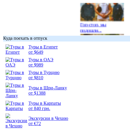
Гоп-стоп, мы
подошли...
Куда поехать в отпуск
Туры в Египет
от $649
Туры в ОАЭ
Подборка
от $989
фотопозитива 1
Туры в Турцию
от $810
Туры в Шри-Ланку
от $1388
Подборка
Туры в Карпаты
фотопозитива 2
от 840 грн.
Экскурсии в Чехию
от €72