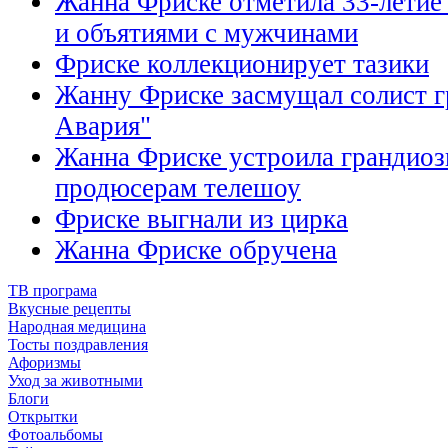
Жанна Фриске отметила 33-летие
и объятиями с мужчинами
Фриске коллекционирует тазики
Жанну Фриске засмущал солист г
Авария"
Жанна Фриске устроила грандиоз
продюсерам телешоу
Фриске выгнали из цирка
Жанна Фриске обручена
ТВ програма
Вкусные рецепты
Народная медицина
Тосты поздравления
Афоризмы
Уход за животными
Блоги
Открытки
Фотоальбомы