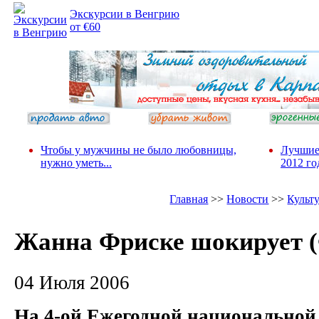
Экскурсии в Венгрию
от €60
Чтобы у мужчины не было любовницы,
Лучшие
нужно уметь...
2012 го
Главная
>>
Новости
>>
Культ
Жанна Фриске шокирует
04 Июля 2006
На 4-ой Ежегодной национальной