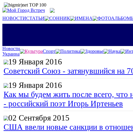
НОВОСТИ
СТАТЬИ
СОННИК
ИМЕНА
ФОТОАЛЬБОМ
Новости
Культура
Спорт
Политика
Здоровье
Наука
Инт
Украина
19 Января 2016
Советский Союз - затянувшийся на 7
19 Января 2016
Как мы будем жить после всего, что 
- российский поэт Игорь Иртеньев
02 Сентября 2015
США ввели новые санкции в отноше