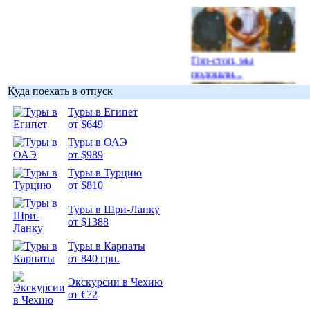
Гоп-стоп, мы
подошли...
Куда поехать в отпуск
Туры в Египет
от $649
Туры в ОАЭ
Подборка
от $989
фотопозитива 1
Туры в Турцию
от $810
Туры в Шри-Ланку
от $1388
Подборка
Туры в Карпаты
фотопозитива 2
от 840 грн.
Экскурсии в Чехию
от €72