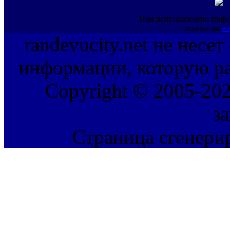
При использовании инфо
ссылка на
ww
randevucity.net не несе
информации, которую ра
Copyright © 2005-202
з
Страница сгенерир