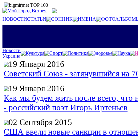
НОВОСТИ
СТАТЬИ
СОННИК
ИМЕНА
ФОТОАЛЬБОМ
Новости
Культура
Спорт
Политика
Здоровье
Наука
И
Украина
19 Января 2016
Советский Союз - затянувшийся на 7
19 Января 2016
Как мы будем жить после всего, что 
- российский поэт Игорь Иртеньев
02 Сентября 2015
США ввели новые санкции в отноше