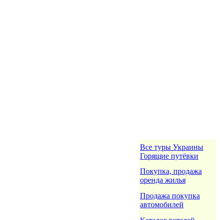
Все туры Украины
Горящие путёвки
Покупка, продажа
оренда жилья
Продажа покупка
автомобилей