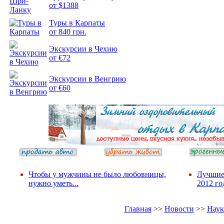
от $1388
Туры в Карпаты
Подборка
от 840 грн.
фотопозитива 2
Экскурсии в Чехию
от €72
Экскурсии в Венгрию
от €60
Чтобы у мужчины не было любовницы,
Лучшие
нужно уметь...
2012 го
Главная
>>
Новости
>>
Наук