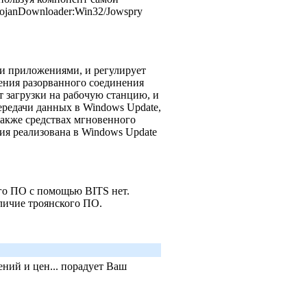
rojanDownloader:Win32/Jowspry
ми приложениями, и регулирует
ления разорванного соединения
т загрузки на рабочую станцию, и
ередачи данных в Windows Update,
 также средствах мгновенного
ия реализована в Windows Update
го ПО с помощью BITS нет.
аличие троянского ПО.
ний и цен... порадует Ваш