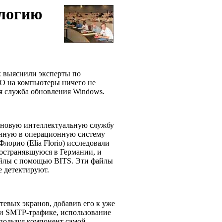
ологию
к выяснили эксперты по
ПО на компьютеры ничего не
ся служба обновления Windows.
оновую интеллектуальную службу
троенную в операционную систему
лорио (Elia Florio) исследовали
ространявшуюся в Германии, и
айлы с помощью BITS. Эти файлы
е детектируют.
евых экранов, добавив его к уже
и SMTP-трафике, использование
пользуя компонент самой