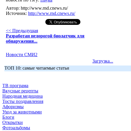
Автор:
http://www.rnd.cnews.ru/
Источник:
http://www.rnd.cnews.ru/
<< Предыдущая
Разработан недорогой биодатчик для
обнаружения...
Новости СМИ2
Загрузка...
ТОП 10: самые читаемые статьи
ТВ програма
Вкусные рецепты
Народная медицина
Тосты поздравления
Афоризмы
Уход за животными
Блоги
Открытки
Фотоальбомы