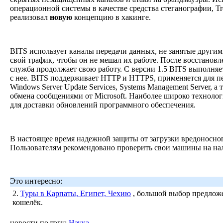
операционной системы в качестве средства стеганографии, T
реализовал
новую
концепцию в хакинге.
BITS использует каналы передачи данных, не занятые други
свой трафик, чтобы он не мешал их работе. После восстанов
служба продолжает свою работу. С версии 1.5 BITS выполняе
с нее. BITS поддерживает HTTP и HTTPS, применяется для п
Windows Server Update Services, Systems Management Server, а
обмена сообщениями от Microsoft. Наиболее широко технолог
для доставки обновлений программного обеспечения.
В настоящее время надежной защиты от загрузки вредоносно
Пользователям рекомендовано проверить свои машины на н
Это интересно:
2.
Туры в Карпаты, Египет, Чехию
, большой выбор предложе
кошелёк.
новости по тэгу:
Наука