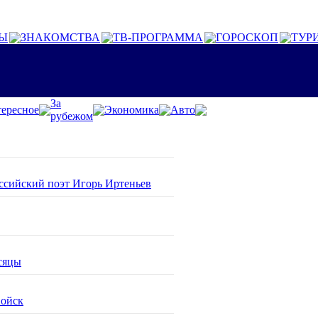
Ы
ЗНАКОМСТВА
ТВ-ПРОГРАММА
ГОРОСКОП
ТУР
За
ересное
Экономика
Авто
рубежом
оссийский поэт Игорь Иртеньев
сяцы
войск