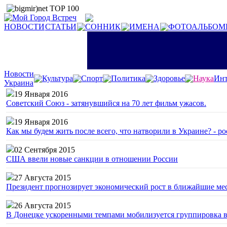
НОВОСТИ
СТАТЬИ
СОННИК
ИМЕНА
ФОТОАЛЬБОМ
Новости
Культура
Спорт
Политика
Здоровье
Наука
Инт
Украина
19 Января 2016
Советский Союз - затянувшийся на 70 лет фильм ужасов.
19 Января 2016
Как мы будем жить после всего, что натворили в Украине? - р
02 Сентября 2015
США ввели новые санкции в отношении России
27 Августа 2015
Президент прогнозирует экономический рост в ближайшие ме
26 Августа 2015
В Донецке ускоренными темпами мобилизуется группировка 