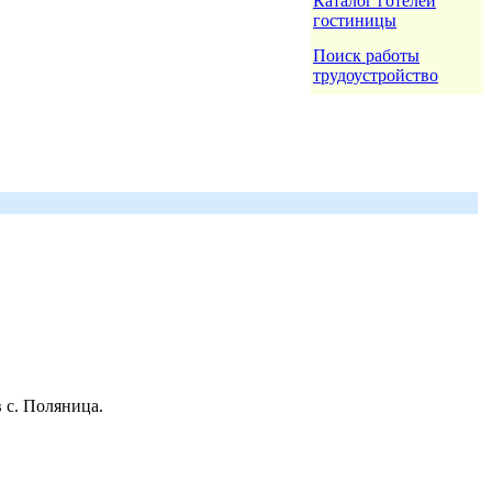
Каталог готелей
гостиницы
Поиск работы
трудоустройство
 с. Поляница.