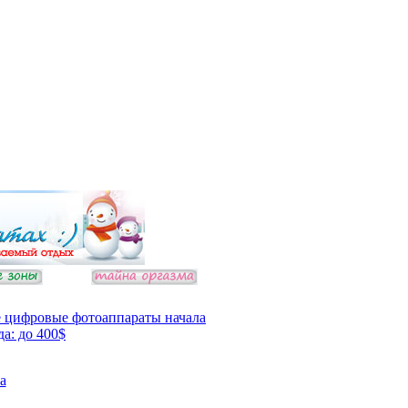
 цифровые фотоаппараты начала
да: до 400$
а