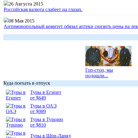
26 Августа 2015
Российская валюта слабеет на глазах.
08 Мая 2015
Антимонопольный комитет обязал аптеки снизить цены на лек
Гоп-стоп, мы
подошли...
Куда поехать в отпуск
Туры в Египет
от $649
Туры в ОАЭ
Подборка
от $989
фотопозитива 1
Туры в Турцию
от $810
Туры в Шри-Ланку