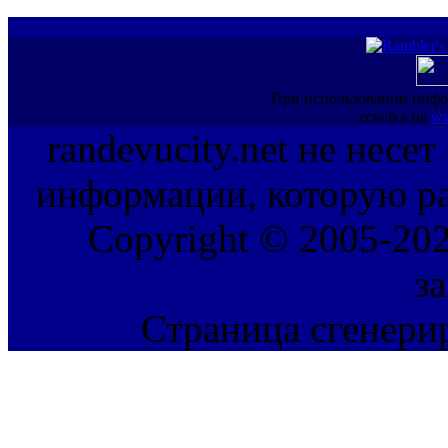
При использовании инфо
ссылка на
ww
randevucity.net не несе
информации, которую ра
Copyright © 2005-202
з
Страница сгенерир