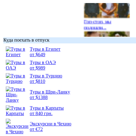
Гоп-стоп, мы
подошли...
Куда поехать в отпуск
Туры в Египет
от $649
Подборка
Туры в ОАЭ
фотопозитива 1
от $989
Туры в Турцию
от $810
Туры в Шри-Ланку
от $1388
Подборка
Туры в Карпаты
фотопозитива 2
от 840 грн.
Экскурсии в Чехию
от €72