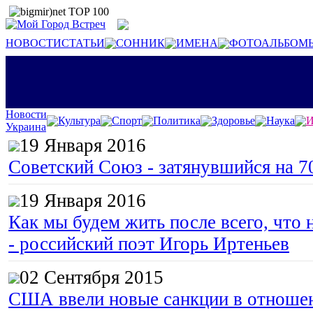
НОВОСТИ
СТАТЬИ
СОННИК
ИМЕНА
ФОТОАЛЬБОМ
Новости
Культура
Спорт
Политика
Здоровье
Наука
И
Украина
19 Января 2016
Советский Союз - затянувшийся на 7
19 Января 2016
Как мы будем жить после всего, что 
- российский поэт Игорь Иртеньев
02 Сентября 2015
США ввели новые санкции в отноше