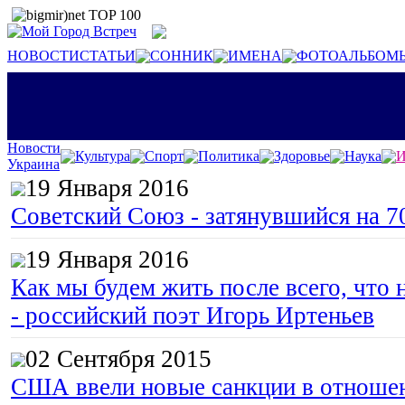
НОВОСТИ
СТАТЬИ
СОННИК
ИМЕНА
ФОТОАЛЬБОМ
Новости
Культура
Спорт
Политика
Здоровье
Наука
И
Украина
19 Января 2016
Советский Союз - затянувшийся на 7
19 Января 2016
Как мы будем жить после всего, что 
- российский поэт Игорь Иртеньев
02 Сентября 2015
США ввели новые санкции в отноше