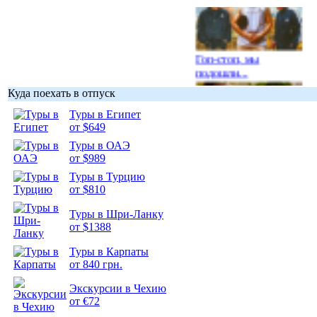
Гоп-стоп, мы
подошли...
Куда поехать в отпуск
Туры в Египет
от $649
Туры в ОАЭ
Подборка
от $989
фотопозитива 1
Туры в Турцию
от $810
Туры в Шри-Ланку
от $1388
Подборка
Туры в Карпаты
фотопозитива 2
от 840 грн.
Экскурсии в Чехию
от €72