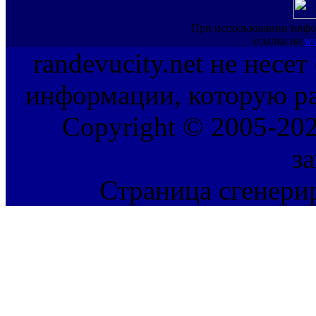
При использовании инфо
ссылка на
ww
randevucity.net не несе
информации, которую ра
Copyright © 2005-202
з
Страница сгенерир